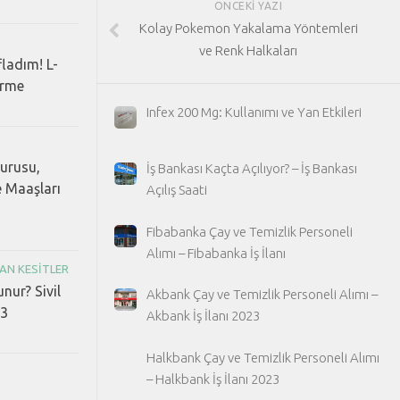
ÖNCEKI YAZI
Kolay Pokemon Yakalama Yöntemleri
ve Renk Halkaları
fladım! L-
erme
Infex 200 Mg: Kullanımı ve Yan Etkileri
vurusu,
İş Bankası Kaçta Açılıyor? – İş Bankası
e Maaşları
Açılış Saati
Fibabanka Çay ve Temizlik Personeli
Alımı – Fibabanka İş İlanı
AN KESITLER
unur? Sivil
Akbank Çay ve Temizlik Personeli Alımı –
23
Akbank İş İlanı 2023
Halkbank Çay ve Temizlik Personeli Alımı
– Halkbank İş İlanı 2023