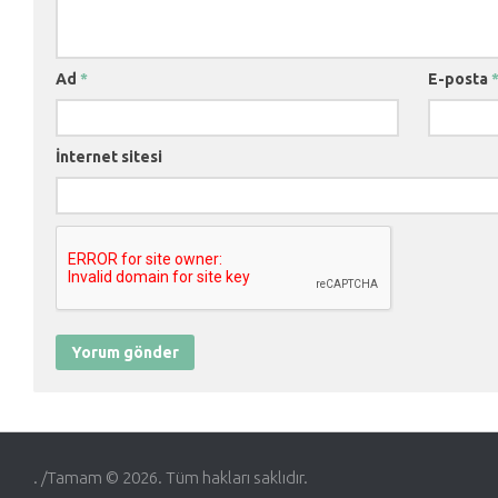
Ad
*
E-posta
İnternet sitesi
. /Tamam © 2026. Tüm hakları saklıdır.