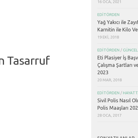
16 OCA, 2021
EDITÖRDEN
Yağ Yakıcı ile Zayı
Karnitin ile Kilo V
19 EKI, 2018
EDITÖRDEN
/
GÜNCEL
n Tasarruf
Eti Plasiyer İş Baş
Çalışma Şartları v
2023
20 MAR, 2018
EDITÖRDEN
/
HAYATT
Sivil Polis Nasıl Ol
Polis Maaşları 20
28 OCA, 2017
SON YAZILANLAR