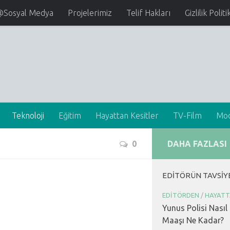
@Sosyal Medya
Projelerimiz
Telif Hakları
Gizlilik Politi
Teknoloji
Eğitim
Hayattan Kesitler
TV-Film
Mo
0
DAHA FAZLASI
EDITÖRÜN TAVSIY
EDITÖRDEN
/
HAYATT
Yunus Polisi Nasıl
Maaşı Ne Kadar?