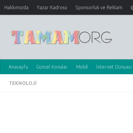
Hakkımızda
Yazar Kadrosu
Sponsorluk ve Reklam
Anasayfa
Güncel Konular
Mobil
İnternet Dünyası
TEKNOLOJI