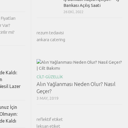
Bankası Açılış Saati
26 EKI, 2022
Fiyatları
r Var?
rilir mi?
rezum tedavisi
ankara catering
de Kaldı:
CILT-GÜZELLIK
ın
Alın Yağlanması Neden Olur? Nasıl
esil Lazer
Geçer?
3 MAY, 2019
nuz İçin
Olmayın:
reflektif etiket
de Kaldı
leksan etiket