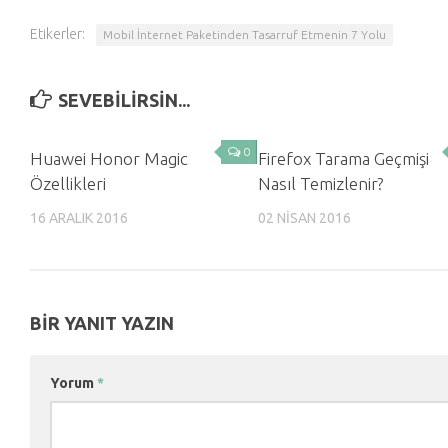
Etikerler:
Mobil İnternet Paketinden Tasarruf Etmenin 7 Yolu
SEVEBILIRSIN...
0
Huawei Honor Magic
Firefox Tarama Geçmişi
Özellikleri
Nasıl Temizlenir?
16 ARALIK 2016
02 NISAN 2016
BIR YANIT YAZIN
Yorum
*