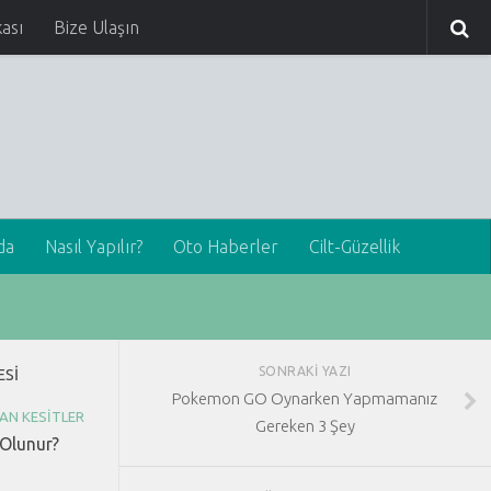
kası
Bize Ulaşın
da
Nasıl Yapılır?
Oto Haberler
Cilt-Güzellik
SONRAKI YAZI
ESI
Pokemon GO Oynarken Yapmamanız
AN KESITLER
Gereken 3 Şey
 Olunur?