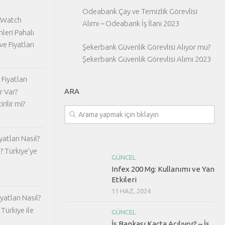
Odeabank Çay ve Temizlik Görevlisi
 Watch
Alımı – Odeabank İş İlanı 2023
nleri Pahalı
ve Fiyatları
Şekerbank Güvenlik Görevlisi Alıyor mu?
Şekerbank Güvenlik Görevlisi Alımı 2023
Fiyatları
ARA
r Var?
rilir mi?
atları Nasıl?
? Türkiye’ye
GÜNCEL
Infex 200 Mg: Kullanımı ve Yan
Etkileri
11 HAZ, 2024
atları Nasıl?
Türkiye ile
GÜNCEL
İş Bankası Kaçta Açılıyor? – İş