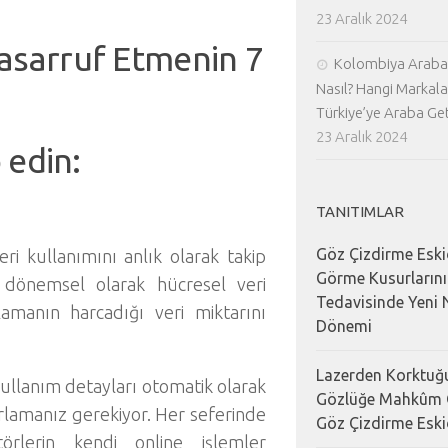
23 Aralık 2024
Tasarruf Etmenin 7
Kolombiya Araba 
Nasıl? Hangi Markala
Türkiye’ye Araba Geti
23 Aralık 2024
 edin:
TANITIMLAR
Göz Çizdirme Eski
eri kullanımını anlık olarak takip
Görme Kusurların
n dönemsel olarak hücresel veri
Tedavisinde Yeni N
lamanın harcadığı veri miktarını
Dönemi
Lazerden Korktuğu
kullanım detayları otomatik olarak
Gözlüğe Mahkûm 
fırlamanız gerekiyor. Her seferinde
Göz Çizdirme Eski
rlerin kendi online işlemler