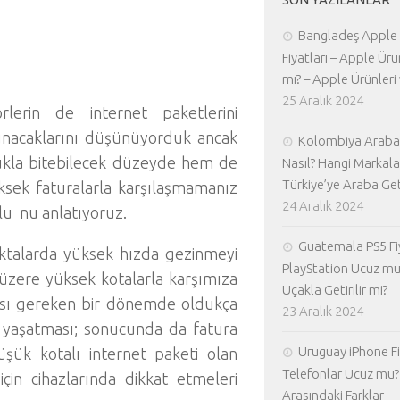
Bangladeş Apple
Fiyatları – Apple Ürü
mı? – Apple Ürünleri 
25 Aralık 2024
lerin de internet paketlerini
 sunacaklarını düşünüyorduk ancak
Kolombiya Araba 
ukla bitebilecek düzeyde hem de
Nasıl? Hangi Markala
Türkiye’ye Araba Geti
ksek faturalarla karşılaşmamanız
24 Aralık 2024
lu nu anlatıyoruz.
Guatemala PS5 Fiy
oktalarda yüksek hızda gezinmeyi
PlayStation Ucuz mu
i üzere yüksek kotalarla karşımıza
Uçakla Getirilir mi?
ası gereken bir dönemde oldukça
23 Aralık 2024
ı yaşatması; sonucunda da fatura
Uruguay iPhone Fiy
şük kotalı internet paketi olan
Telefonlar Ucuz mu? 
çin cihazlarında dikkat etmeleri
Arasındaki Farklar