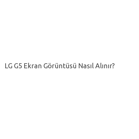
Hayattan Kesitler
TV-Film
Moda
Nasıl Yapılır?
Oto Haberler
LG G5 Ekran Görüntüsü Nasıl Alınır?
Cilt-Güzellik