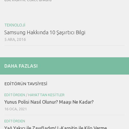
TEKNOLOJI
Samsung Hakkında 10 Şaşırtıcı Bilgi
5 ARA, 2016
DAHA FAZLASI
EDITÖRÜN TAVSIYESI
EDITÖRDEN
/
HAYATTAN KESITLER
Yunus Polisi Nasıl Olunur? Maaşı Ne Kadar?
16 OCA, 2021
EDITÖRDEN
Yağ Yakıcı ile Zayıfladım! L-Karnitin ile Kilo Verme