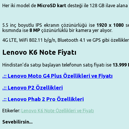
Her iki model de
MicroSD kart
desteği ile 128 GB ilave alana 
5.5 inç boyutlu IPS ekranın çözünürlüğü ise
1920 x 1080
se
kısmında ise
8 MP
çözünürlüklü bir kamera yer alıyor.
4G LTE, WiFi 802.11 b/g/n, Bluetooth 4.1 ve GPS gibi özellikle
Lenovo K6 Note Fiyatı
Hindistan’da satışı başlayan telefonun satış fiyatı ise
13.999 
.:: Lenovo Moto G4 Plus Özellikleri ve Fiyatı
.:: Lenovo P2 Özellikleri
.:: Lenovo Phab 2 Pro Özellikleri
Etikerler:
Lenovo K6 Note Özellikleri ve Fiyatı
Sevebilirsin...