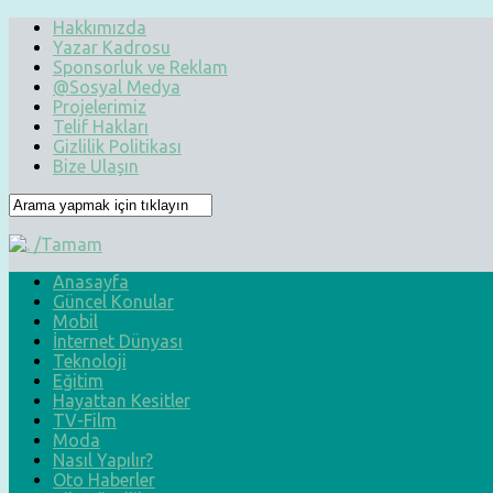
Hakkımızda
Yazar Kadrosu
Sponsorluk ve Reklam
@Sosyal Medya
Projelerimiz
Telif Hakları
Gizlilik Politikası
Bize Ulaşın
Anasayfa
Güncel Konular
Mobil
İnternet Dünyası
Teknoloji
Eğitim
Hayattan Kesitler
TV-Film
Moda
Nasıl Yapılır?
Oto Haberler