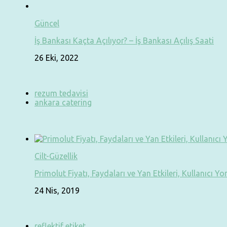
Güncel
İş Bankası Kaçta Açılıyor? – İş Bankası Açılış Saati
26 Eki, 2022
rezum tedavisi
ankara catering
Cilt-Güzellik
Primolut Fiyatı, Faydaları ve Yan Etkileri, Kullanıcı Yo
24 Nis, 2019
reflektif etiket