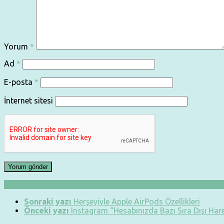
Yorum
*
Ad
*
E-posta
*
İnternet sitesi
Sonraki yazı
Herşeyiyle Apple AirPods Özellikleri
Önceki yazı
Instagram “Hesabınızda Bazı Sıra Dışı Hare