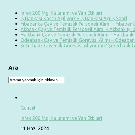
Infex 200 Mg: Kullanımı ve Yan Etkileri
İş Bankası Kaçta Açılıyor? – İş Bankası Açılış Saati
Fibabanka Çay ve Temizlik Personeli Alımı – Fibabanka
Akbank Çay ve Temizlik Personeli Alımı – Akbank İş İ
Halkbank Çay ve Temizlik Personeli Alımı – Halkbank İ
Odeabank Çay ve Temizlik Görevlisi Alımı – Odeabank
Şekerbank Güvenlik Görevlisi Alıyor mu? Şekerbank G
Ara
Güncel
Infex 200 Mg: Kullanımı ve Yan Etkileri
11 Haz, 2024