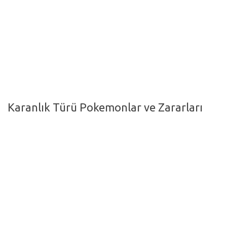
Hayattan Kesitler
TV-Film
Moda
Nasıl Yapılır?
Oto Haberler
Karanlık Türü Pokemonlar ve Zararları
Cilt-Güzellik