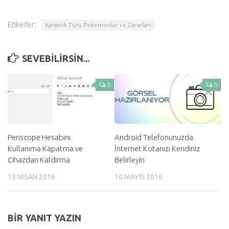
Etikerler:
Karanlık Türü Pokemonlar ve Zararları
SEVEBILIRSIN...
0
0
Android Telefonunuzda
Periscope Hesabını
İnternet Kotanızı Kendiniz
Kullanıma Kapatma ve
Belirleyin
Cihazdan Kaldırma
10 MAYIS 2016
13 NISAN 2016
BIR YANIT YAZIN