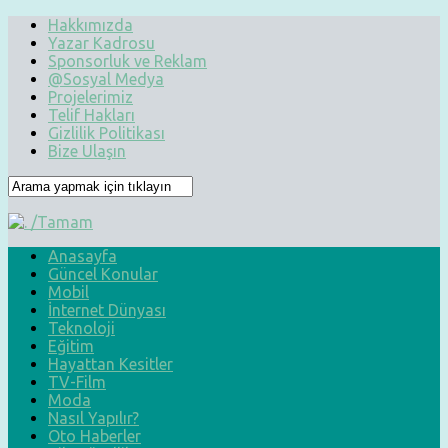
Hakkımızda
Yazar Kadrosu
Sponsorluk ve Reklam
@Sosyal Medya
Projelerimiz
Telif Hakları
Gizlilik Politikası
Bize Ulaşın
Anasayfa
Güncel Konular
Mobil
İnternet Dünyası
Teknoloji
Eğitim
Hayattan Kesitler
TV-Film
Moda
Nasıl Yapılır?
Oto Haberler