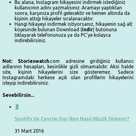
Bu alana, Instagram hikayesini indirmek istediğiniz
kullanıcının adını yazmalısınız. Aramayı yaptıktan
sonra, karşınıza profil gelecektir ve hemen altında da
kişinin attığı hikayeler sıralanacaktır.
Hangi hikayeyi indirmek istiyorsanız, hikayenin sağ alt
köşesinde bulunan Download (
indir
) butonuna
tıklayarak telefonunuza ya da PC’ye kolayca
indirebilirsiniz.
Not:
Storieswatch
.com adresine girdiğiniz kullanıcı
adlarının hesapları, kesinlikle gizli olmamalıdır. Aksi halde
site, kişinin hikayelerini size gösteremez. Sadece
Instagramdaki herkese açık olan profillerin hikayelerini
izleyip indirebilirsiniz.
Sevebilirsin...
0
Spotify ile Çevrim Dışı iken Nasıl Müzik Dinlenir?
31 Mart 2016