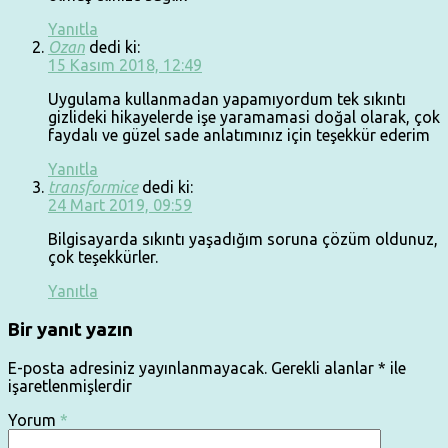
Yanıtla
Ozan
dedi ki:
15 Kasım 2018, 12:49
Uygulama kullanmadan yapamıyordum tek sıkıntı
gizlideki hikayelerde işe yaramamasi doğal olarak, çok
faydalı ve güzel sade anlatımınız için teşekkür ederim
Yanıtla
transformice
dedi ki:
24 Mart 2019, 09:59
Bilgisayarda sıkıntı yaşadığım soruna çözüm oldunuz,
çok teşekkürler.
Yanıtla
Bir yanıt yazın
E-posta adresiniz yayınlanmayacak.
Gerekli alanlar
*
ile
işaretlenmişlerdir
Yorum
*