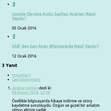
0
Google Chrome Açılış Sayfası Ayarları Nasıl
Yapılır?
05 Ocak 2016
0
USB’ den Şarj Ayarı Bilgisayarda Nasıl Yapılır?
12 Ocak 2016
3 Yanıt
Yorumlar
3
Geri bildirimler
0
airdrop türkiye
dedi ki:
04 Kasım 2018, 22:38
Özellikle bilgisayarda hikaye indirme ve story
kaydetme sorunluydu. Özgün ve güzel bir anlatım
olmuş elinize sağlık