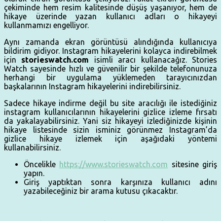
çekiminde hem resim kalitesinde düşüş yaşanıyor, hem de
hikaye üzerinde yazan kullanıcı adları o hikayeyi
kullanmamızı engelliyor.
Aynı zamanda ekran görüntüsü alındığında kullanıcıya
bildirim gidiyor. Instagram hikayelerini kolayca indirebilmek
için
storieswatch.com
isimli aracı kullanacağız. Stories
Watch sayesinde hızlı ve güvenilir bir şekilde telefonunuza
herhangi bir uygulama yüklemeden tarayıcınızdan
başkalarının Instagram hikayelerini indirebilirsiniz.
Sadece hikaye indirme değil bu site aracılığı ile istediğiniz
instagram kullanıcılarının hikayelerini gizlice izleme fırsatı
da yakalayabilirsiniz. Yani siz hikayeyi izlediğinizde kişinin
hikaye listesinde sizin isminiz görünmez Instagram’da
gizlice hikaye izlemek için aşağıdaki yöntemi
kullanabilirsiniz.
Öncelikle
https://www.storieswatch.com
sitesine giriş
yapın.
Giriş yaptıktan sonra karşınıza kullanıcı adını
yazabileceğiniz bir arama kutusu çıkacaktır.