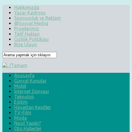
Hakkımızda
Yazar Kadrosu
Sponsorluk ve Reklam
@Sosyal Medya
Projelerimiz
Telif Hakları
Gizlilik Politikası
Bize Ulaşın
Anasayfa
Güncel Konular
Mobil
İnternet Dünyası
Teknoloji
Eğitim
Hayattan Kesitler
TV-Film
Moda
Nasıl Yapılır?
Oto Haberler