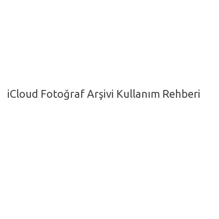
Hayattan Kesitler
TV-Film
Moda
Nasıl Yapılır?
Oto Haberler
iCloud Fotoğraf Arşivi Kullanım Rehberi
Cilt-Güzellik