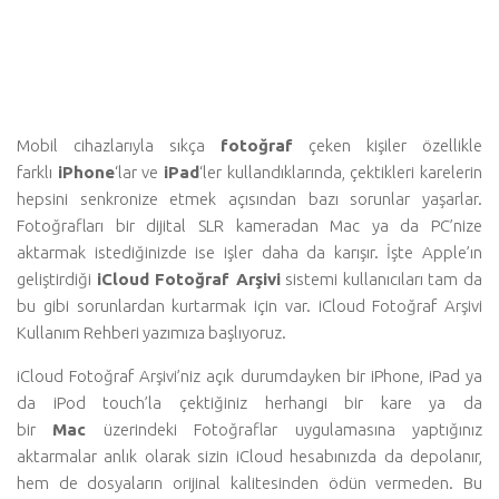
Mobil cihazlarıyla sıkça
fotoğraf
çeken kişiler özellikle
farklı
iPhone
‘lar ve
iPad
‘ler kullandıklarında, çektikleri karelerin
hepsini senkronize etmek açısından bazı sorunlar yaşarlar.
Fotoğrafları bir dijital SLR kameradan Mac ya da PC’nize
aktarmak istediğinizde ise işler daha da karışır. İşte Apple’ın
geliştirdiği
iCloud Fotoğraf Arşivi
sistemi kullanıcıları tam da
bu gibi sorunlardan kurtarmak için var. iCloud Fotoğraf Arşivi
Kullanım Rehberi yazımıza başlıyoruz.
iCloud Fotoğraf Arşivi’niz açık durumdayken bir iPhone, iPad ya
da iPod touch’la çektiğiniz herhangi bir kare ya da
bir
Mac
üzerindeki Fotoğraflar uygulamasına yaptığınız
aktarmalar anlık olarak sizin iCloud hesabınızda da depolanır,
hem de dosyaların orijinal kalitesinden ödün vermeden. Bu