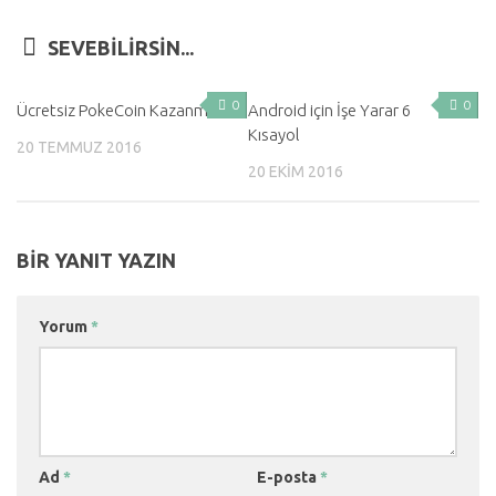
SEVEBILIRSIN...
0
0
Ücretsiz PokeCoin Kazanmak
Android için İşe Yarar 6
Kısayol
20 TEMMUZ 2016
20 EKIM 2016
BIR YANIT YAZIN
Yorum
*
Ad
*
E-posta
*