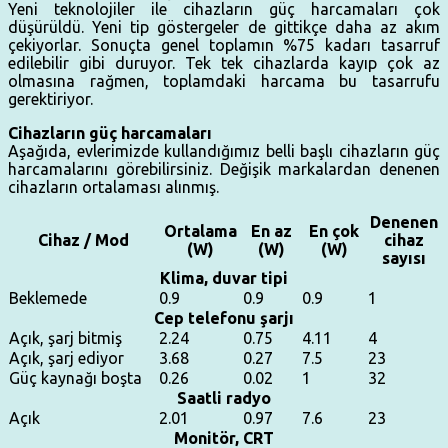
Yeni teknolojiler ile cihazların güç harcamaları çok
düşürüldü. Yeni tip göstergeler de gittikçe daha az akım
çekiyorlar. Sonuçta genel toplamın %75 kadarı tasarruf
edilebilir gibi duruyor. Tek tek cihazlarda kayıp çok az
olmasına rağmen, toplamdaki harcama bu tasarrufu
gerektiriyor.
Cihazların güç harcamaları
Aşağıda, evlerimizde kullandığımız belli başlı cihazların güç
harcamalarını görebilirsiniz. Değişik markalardan denenen
cihazların ortalaması alınmış.
Denenen
Ortalama
En az
En çok
Cihaz / Mod
cihaz
(W)
(W)
(W)
sayısı
Klima, duvar tipi
Beklemede
0.9
0.9
0.9
1
Cep telefonu şarjı
Açık, şarj bitmiş
2.24
0.75
4.11
4
Açık, şarj ediyor
3.68
0.27
7.5
23
Güç kaynağı boşta
0.26
0.02
1
32
Saatli radyo
Açık
2.01
0.97
7.6
23
Monitör, CRT