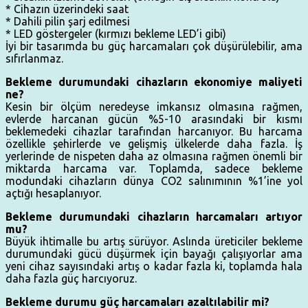
* Cihazın üzerindeki saat
* Dahili pilin şarj edilmesi
* LED göstergeler (kırmızı bekleme LED’i gibi)
İyi bir tasarımda bu güç harcamaları çok düşürülebilir, ama
sıfırlanmaz.
Bekleme durumundaki cihazların ekonomiye maliyeti
ne?
Kesin bir ölçüm neredeyse imkansız olmasına rağmen,
evlerde harcanan gücün %5-10 arasındaki bir kısmı
beklemedeki cihazlar tarafından harcanıyor. Bu harcama
özellikle şehirlerde ve gelişmiş ülkelerde daha fazla. İş
yerlerinde de nispeten daha az olmasına rağmen önemli bir
miktarda harcama var. Toplamda, sadece bekleme
modundaki cihazların dünya CO2 salınımının %1’ine yol
açtığı hesaplanıyor.
Bekleme durumundaki cihazların harcamaları artıyor
mu?
Büyük ihtimalle bu artış sürüyor. Aslında üreticiler bekleme
durumundaki gücü düşürmek için bayağı çalışıyorlar ama
yeni cihaz sayısındaki artış o kadar fazla ki, toplamda hala
daha fazla güç harcıyoruz.
Bekleme durumu güç harcamaları azaltılabilir mi?