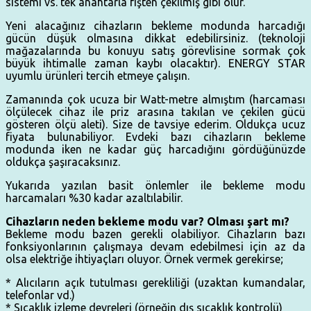
sistemi vs. tek anahtarla fişten çekilmiş gibi olur.
Yeni alacağınız cihazların bekleme modunda harcadığı
gücün düşük olmasına dikkat edebilirsiniz. (teknoloji
mağazalarında bu konuyu satış görevlisine sormak çok
büyük ihtimalle zaman kaybı olacaktır). ENERGY STAR
uyumlu ürünleri tercih etmeye çalışın.
Zamanında çok ucuza bir Watt-metre almıştım (harcaması
ölçülecek cihaz ile priz arasına takılan ve çekilen gücü
gösteren ölçü aleti). Size de tavsiye ederim. Oldukça ucuz
fiyata bulunabiliyor. Evdeki bazı cihazların bekleme
modunda iken ne kadar güç harcadığını gördüğünüzde
oldukça şaşıracaksınız.
Yukarıda yazılan basit önlemler ile bekleme modu
harcamaları %30 kadar azaltılabilir.
Cihazların neden bekleme modu var? Olması şart mı?
Bekleme modu bazen gerekli olabiliyor. Cihazların bazı
fonksiyonlarının çalışmaya devam edebilmesi için az da
olsa elektriğe ihtiyaçları oluyor. Örnek vermek gerekirse;
* Alıcıların açık tutulması gerekliliği (uzaktan kumandalar,
telefonlar vd.)
* Sıcaklık izleme devreleri (örneğin dış sıcaklık kontrolü)