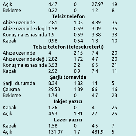
Açık
4.47
0
27.97
19
Bekleme
0.22
0
1.2
8
Telsiz telefon
Ahize üzerinde
2.81
1.05
4.89
35
Ahize üzerinde değil
1.58
0.59
3.09
35
Konuşma esnasında
1.9
0.59
3.38
33
Kapalı
0.98
0.54
1.8
10
Telsiz telefon (telesekreterli)
Ahize üzerinde
4
2.15
7.4
20
Ahize üzerinde değil
2.82
1.72
4.7
20
Konuşma esnasında
3.53
2.2
6.5
21
Kapalı
2.92
0.9
7.4
11
Şarjlı tornavida
Şarjlı durumda
8.34
1.82
14
5
Çalışma
29.53
1.39
66
16
Bekleme
1.74
0
4.7
23
Inkjet yazıcı
Kapalı
1.26
0
4
25
Açık
4.93
1.81
22
25
Lazer yazıcı
Kapalı
1.58
0
4.5
7
Açık
131.07
1.7
481.9
5