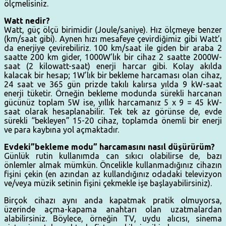
ölçmelisiniz.
Watt nedir?
Watt, güç ölçü birimidir (Joule/saniye). Hız ölçmeye benzer
(km/saat gibi). Aynen hızı mesafeye çevirdiğimiz gibi Watt’ı
da enerjiye çevirebiliriz. 100 km/saat ile giden bir araba 2
saatte 200 km gider, 1000W’lık bir cihaz 2 saatte 2000W-
saat (2 kilowatt-saat) enerji harcar gibi. Kolay akılda
kalacak bir hesap; 1W’lık bir bekleme harcaması olan cihaz,
24 saat ve 365 gün prizde takılı kalırsa yılda 9 kW-saat
enerji tüketir. Örneğin bekleme modunda sürekli harcanan
gücünüz toplam 5W ise, yıllık harcamanız 5 x 9 = 45 kW-
saat olarak hesaplanabilir. Tek tek az görünse de, evde
sürekli “bekleyen” 15-20 cihaz, toplamda önemli bir enerji
ve para kaybına yol açmaktadır.
Evdeki”bekleme modu” harcamasını nasıl düşürürüm?
Günlük rutin kullanımda can sıkıcı olabilirse de, bazı
önlemler almak mümkün. Öncelikle kullanmadığınız cihazın
fişini çekin (en azından az kullandığınız odadaki televizyon
ve/veya müzik setinin fişini çekmekle işe başlayabilirsiniz).
Birçok cihazı aynı anda kapatmak pratik olmuyorsa,
üzerinde açma-kapama anahtarı olan uzatmalardan
alabilirsiniz. Böylece, örneğin TV, uydu alıcısı, sinema