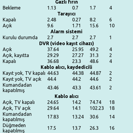
Gazlı fırın
Bekleme
1.13
0.7
1.7
4
Tarayıcı
Kapalı
2.48
0.27
8.2
6
Açık
9.6
1.71
15.6
10
Alarm sistemi
Kurulu durumda
2.7
2.7
2.7
1
DVR (video kayıt cihazı)
Açık
37.64
25.95
49.2
4
Açık, kayıtta
29.29
27.27
31.3
2
Kapalı
36.68
23.3
48.6
4
Kablo alıcı, kaydedicili
Kayıt yok, TV kapalı
44.63
44.38
44.87
2
Kayıt yok, TV açık
44.4
44.2
44.6
2
Kumandadan
43.46
43.3
43.61
2
kapatılmış
Kablo alıcı
Açık, TV kapalı
24.65
14.2
74.74
18
Açık, TV açık
29.64
14.1
102.23
18
Kumandadan
17.83
13.24
30.6
14
kapatılmış
Düğmeden
17.5
13.7
26.3
16
kapatılmış