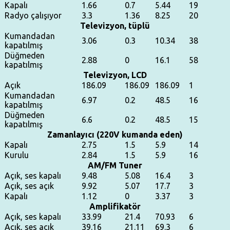
Kapalı
1.66
0.7
5.44
19
Radyo çalışıyor
3.3
1.36
8.25
20
Televizyon, tüplü
Kumandadan
3.06
0.3
10.34
38
kapatılmış
Düğmeden
2.88
0
16.1
58
kapatılmış
Televizyon, LCD
Açık
186.09
186.09
186.09
1
Kumandadan
6.97
0.2
48.5
16
kapatılmış
Düğmeden
6.6
0.2
48.5
15
kapatılmış
Zamanlayıcı (220V kumanda eden)
Kapalı
2.75
1.5
5.9
14
Kurulu
2.84
1.5
5.9
16
AM/FM Tuner
Açık, ses kapalı
9.48
5.08
16.4
3
Açık, ses açık
9.92
5.07
17.7
3
Kapalı
1.12
0
3.37
3
Amplifikatör
Açık, ses kapalı
33.99
21.4
70.93
6
Açık, ses açık
39.16
21.11
69.3
6