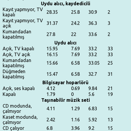
Uydu alıcı, kaydedicili
Kayıt yapmıyor, TV
28.35
25.8
30.9
2
kapalı
Kayıt yapmıyor, TV
31.37
24.2
36.3
3
açık
Kumandadan
27.8
22
33.6
2
kapatılmış
Uydu alıcı
Açık, TV kapalı
15.95
7.69
33.2
33
Açık, TV açık
16.15
7.69
33.2
33
Kumandadan
15.66
6.58
33.05
25
kapatılmış
Düğmeden
15.47
6.58
32.7
31
kapatılmış
Bilgisayar hoparlörü
Açık, ses kapalı
4.12
0.69
9.84
21
Kapalı
1.79
0
5.6
19
Taşınabilir müzik seti
CD modunda,
4.11
1.29
6.83
15
çalmıyor
Kaset modunda,
2.42
1.16
5.92
13
çalmıyor
CD çalıyor
6.8
3.96
9.2
15