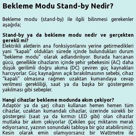
Bekleme Modu Stand-by Nedir?
Bekleme modu (stand-by) ile ilgili bilinmesi gerekenler
aşağıda;
Stand-by ya da bekleme modu nedir ve gerçekten
gerekli mi?
Elektrikli aletlerin ana fonksiyonlarını yerine getirmedikleri
yani “kapalı” oldukları sürede içinde bulundukları durum
“bekleme modu” olarak adlandırılıyor. Burada harcanan
gücü, genellikle cihazların içinde şehir şebekesini (AC) daha
düşük gerilimli doğru akıma (DC) çeviren güç kaynakları
harcıyorlar. Güç kaynağının açık bırakılmasının sebebi, cihaz
“kapalı” olmasına rağmen uzaktan kumandaya cevap
verilmesi gerekliliği, saat ya da başka bir göstergenin
yakılması gibi sebepler.
Hangi cihazlar bekleme modunda akım çekiyor?
Adaptör ya da şarj cihazı kullanan hemen hemen tüm
cihazlar, uzaktan kumandalı cihazlar, üzerinde sürekli bir
göstergesi (saat ya da kırmızı LED gibi) olan cihazlar
mutlaka bir akım çekiyorlar (Çekilen güç miktarını merak
ediyorsanız, yazının sonundaki tabloya bir göz atabilirsiniz).
Kesin olarak emin olamıyorsanız bir Wattmetre ile