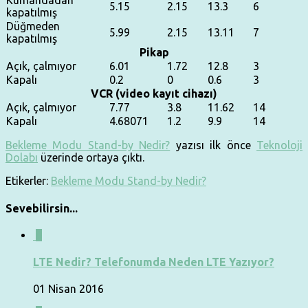
Kumandadan
5.15
2.15
13.3
6
kapatılmış
Düğmeden
5.99
2.15
13.11
7
kapatılmış
Pikap
Açık, çalmıyor
6.01
1.72
12.8
3
Kapalı
0.2
0
0.6
3
VCR (video kayıt cihazı)
Açık, çalmıyor
7.77
3.8
11.62
14
Kapalı
4.68071
1.2
9.9
14
Bekleme Modu Stand-by Nedir?
yazısı ilk önce
Teknoloji
Dolabı
üzerinde ortaya çıktı.
Etikerler:
Bekleme Modu Stand-by Nedir?
Sevebilirsin...
0
LTE Nedir? Telefonumda Neden LTE Yazıyor?
01 Nisan 2016