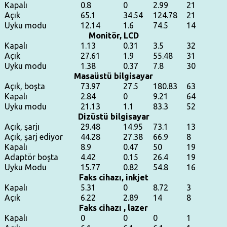
Kapalı
0.8
0
2.99
21
Açık
65.1
34.54
124.78
21
Uyku modu
12.14
1.6
74.5
14
Monitör, LCD
Kapalı
1.13
0.31
3.5
32
Açık
27.61
1.9
55.48
31
Uyku modu
1.38
0.37
7.8
30
Masaüstü bilgisayar
Açık, boşta
73.97
27.5
180.83
63
Kapalı
2.84
0
9.21
64
Uyku modu
21.13
1.1
83.3
52
Dizüstü bilgisayar
Açık, şarjı
29.48
14.95
73.1
13
Açık, şarj ediyor
44.28
27.38
66.9
8
Kapalı
8.9
0.47
50
19
Adaptör boşta
4.42
0.15
26.4
19
Uyku Modu
15.77
0.82
54.8
16
Faks cihazı, inkjet
Kapalı
5.31
0
8.72
3
Açık
6.22
2.89
14
8
Faks cihazı , lazer
Kapalı
0
0
0
1