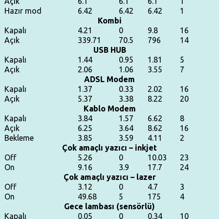
Açık
6.1
6.1
6.1
1
Hazır mod
6.42
6.42
6.42
1
Kombi
Kapalı
4.21
0
9.8
16
Açık
339.71
70.5
796
14
USB HUB
Kapalı
1.44
0.95
1.81
5
Açık
2.06
1.06
3.55
7
ADSL Modem
Kapalı
1.37
0.33
2.02
16
Açık
5.37
3.38
8.22
20
Kablo Modem
Kapalı
3.84
1.57
6.62
8
Açık
6.25
3.64
8.62
16
Bekleme
3.85
3.59
4.11
2
Çok amaçlı yazıcı – inkjet
Off
5.26
0
10.03
23
On
9.16
3.9
17.7
24
Çok amaçlı yazıcı – lazer
Off
3.12
0
4.7
3
On
49.68
5
175
4
Gece lambası (sensörlü)
Kapalı
0.05
0
0.34
10