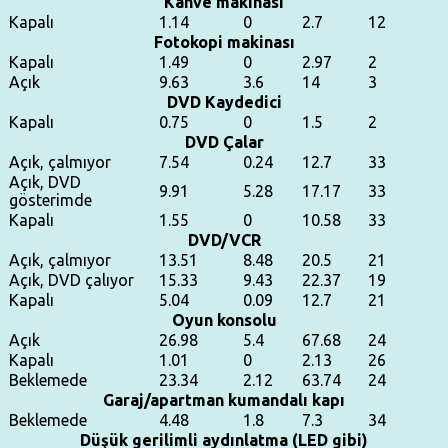
Kahve makinası
Kapalı
1.14
0
2.7
12
Fotokopi makinası
Kapalı
1.49
0
2.97
2
Açık
9.63
3.6
14
3
DVD Kaydedici
Kapalı
0.75
0
1.5
2
DVD Çalar
Açık, çalmıyor
7.54
0.24
12.7
33
Açık, DVD
9.91
5.28
17.17
33
gösterimde
Kapalı
1.55
0
10.58
33
DVD/VCR
Açık, çalmıyor
13.51
8.48
20.5
21
Açık, DVD çalıyor
15.33
9.43
22.37
19
Kapalı
5.04
0.09
12.7
21
Oyun konsolu
Açık
26.98
5.4
67.68
24
Kapalı
1.01
0
2.13
26
Beklemede
23.34
2.12
63.74
24
Garaj/apartman kumandalı kapı
Beklemede
4.48
1.8
7.3
34
Düşük gerilimli aydınlatma (LED gibi)