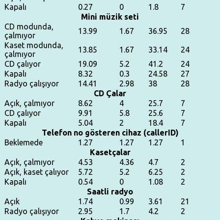
Kapalı
0.27
0
1.8
7
Mini müzik seti
CD modunda,
13.99
1.67
36.95
28
çalmıyor
Kaset modunda,
13.85
1.67
33.14
24
çalmıyor
CD çalıyor
19.09
5.2
41.2
24
Kapalı
8.32
0.3
24.58
27
Radyo çalışıyor
14.41
2.98
38
28
CD Çalar
Açık, çalmıyor
8.62
4
25.7
7
CD çalıyor
9.91
5.8
25.6
7
Kapalı
5.04
2
18.4
7
Telefon no gösteren cihaz (callerID)
Beklemede
1.27
1.27
1.27
1
Kasetçalar
Açık, çalmıyor
4.53
4.36
4.7
2
Açık, kaset çalıyor
5.72
5.2
6.25
2
Kapalı
0.54
0
1.08
2
Saatli radyo
Açık
1.74
0.99
3.61
21
Radyo çalışıyor
2.95
1.7
4.2
2