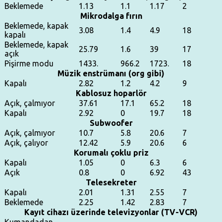
Beklemede
1.13
1.1
1.17
2
Mikrodalga fırın
Beklemede, kapak
3.08
1.4
4.9
18
kapalı
Beklemede, kapak
25.79
1.6
39
17
açık
Pişirme modu
1433.
966.2
1723.
18
Müzik enstrümanı (org gibi)
Kapalı
2.82
1.2
4.2
9
Kablosuz hoparlör
Açık, çalmıyor
37.61
17.1
65.2
18
Kapalı
2.92
0
19.7
18
Subwoofer
Açık, çalmıyor
10.7
5.8
20.6
7
Açık, çalıyor
12.42
5.9
20.6
6
Korumalı çoklu priz
Kapalı
1.05
0
6.3
6
Açık
0.8
0
6.92
43
Telesekreter
Kapalı
2.01
1.31
2.55
7
Beklemede
2.25
1.42
2.83
7
Kayıt cihazı üzerinde televizyonlar (TV-VCR)