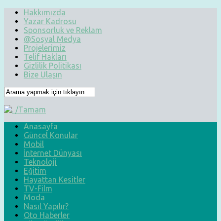
Hakkımızda
Yazar Kadrosu
Sponsorluk ve Reklam
@Sosyal Medya
Projelerimiz
Telif Hakları
Gizlilik Politikası
Bize Ulaşın
Anasayfa
Güncel Konular
Mobil
İnternet Dünyası
Teknoloji
Eğitim
Hayattan Kesitler
TV-Film
Moda
Nasıl Yapılır?
Oto Haberler