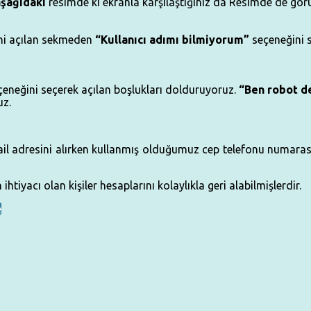
aşağıdaki
resimde ki ekranla karşılaştığınız da Resimde de gör
eni açılan sekmeden
“Kullanıcı adımı bilmiyorum”
seçeneğini 
çeneğini seçerek açılan boşlukları dolduruyoruz.
“Ben robot d
uz.
 adresini alırken kullanmış olduğumuz cep telefonu numarası o
ihtiyacı olan kişiler hesaplarını kolaylıkla geri alabilmişlerdir.
e