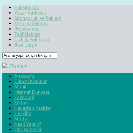
Hakkımızda
Yazar Kadrosu
Sponsorluk ve Reklam
@Sosyal Medya
Projelerimiz
Telif Hakları
Gizlilik Politikası
Bize Ulaşın
Anasayfa
Güncel Konular
Mobil
İnternet Dünyası
Teknoloji
Eğitim
Hayattan Kesitler
TV-Film
Moda
Nasıl Yapılır?
Oto Haberler