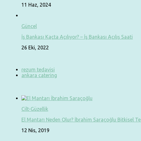
11 Haz, 2024
Güncel
İş Bankası Kaçta Açılıyor? – İş Bankası Açılış Saati
26 Eki, 2022
rezum tedavisi
ankara catering
Cilt-Güzellik
El Mantarı Neden Olur? İbrahim Saraçoğlu Bitkisel T
12 Nis, 2019