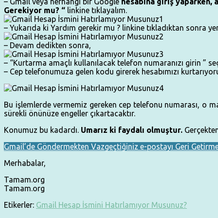
– Gmail veya herhangi bir Google
hesabına giriş yaparken, 
Gerekiyor mu? “
linkine tıklayalım.
– Yukarıda ki Yardım gerekir mu ? linkine tıkladıktan sonra y
– Devam dedikten sonra,
– “Kurtarma amaçlı kullanılacak telefon numaranızı girin ” se
– Cep telefonumuza gelen kodu girerek hesabımızı kurtarıyor
Bu işlemlerde vermemiz gereken cep telefonu numarası, o mail
sürekli önünüze engeller çıkartacaktır.
Konumuz bu kadardı.
Umarız ki faydalı olmuştur.
Gerçekten 
Gmail’de Göndermekten Vazgeçtiğiniz e-postayı Geri Getirm
Merhabalar,
Tamam.org
Tamam.org
Etikerler:
Gmail Hesap İsmini Hatırlamıyor Musunuz?