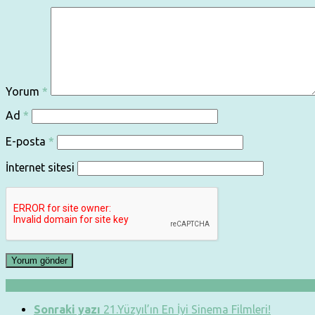
Yorum
*
Ad
*
E-posta
*
İnternet sitesi
Sonraki yazı
21.Yüzyıl’ın En İyi Sinema Filmleri!