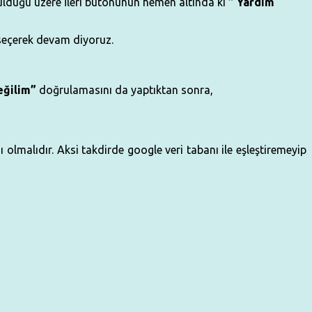
üldüğü üzere İleri butonunun hemen altında ki
” Yardım
seçerek devam diyoruz.
eğilim”
doğrulamasını da yaptıktan sonra,
lmalıdır. Aksi takdirde google veri tabanı ile eşleştiremeyip