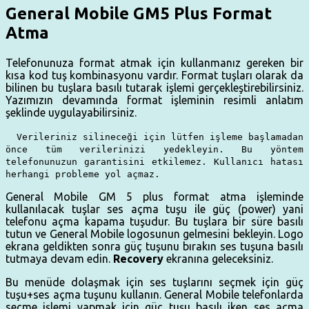
General Mobile GM5 Plus Format
Atma
Telefonunuza format atmak için kullanmanız gereken bir
kısa kod tuş kombinasyonu vardır. Format tuşları olarak da
bilinen bu tuşlara basılı tutarak işlemi gerçekleştirebilirsiniz.
Yazımızın devamında format işleminin resimli anlatım
şeklinde uygulayabilirsiniz.
Verileriniz silineceği için lütfen işleme başlamadan
önce tüm verilerinizi yedekleyin. Bu yöntem
telefonunuzun garantisini etkilemez. Kullanıcı hatası
herhangi probleme yol açmaz.
General Mobile GM 5 plus format atma işleminde
kullanılacak tuşlar ses açma tuşu ile güç (power) yani
telefonu açma kapama tuşudur. Bu tuşlara bir süre basılı
tutun ve General Mobile logosunun gelmesini bekleyin. Logo
ekrana geldikten sonra güç tuşunu bırakın ses tuşuna basılı
tutmaya devam edin.
Recovery
ekranına geleceksiniz.
Bu menüde dolaşmak için ses tuşlarını seçmek için güç
tuşu+ses açma tuşunu kullanın. General Mobile telefonlarda
seçme işlemi yapmak için güç tuşu basılı iken ses açma