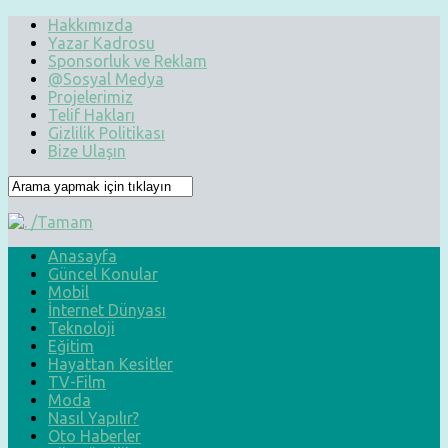
Hakkımızda
Yazar Kadrosu
Sponsorluk ve Reklam
@Sosyal Medya
Projelerimiz
Telif Hakları
Gizlilik Politikası
Bize Ulaşın
Anasayfa
Güncel Konular
Mobil
İnternet Dünyası
Teknoloji
Eğitim
Hayattan Kesitler
TV-Film
Moda
Nasıl Yapılır?
Oto Haberler