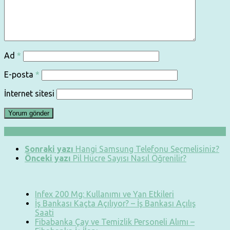
Ad
*
E-posta
*
İnternet sitesi
Sonraki yazı
Hangi Samsung Telefonu Seçmelisiniz?
Önceki yazı
Pil Hücre Sayısı Nasıl Öğrenilir?
Infex 200 Mg: Kullanımı ve Yan Etkileri
İş Bankası Kaçta Açılıyor? – İş Bankası Açılış
Saati
Fibabanka Çay ve Temizlik Personeli Alımı –