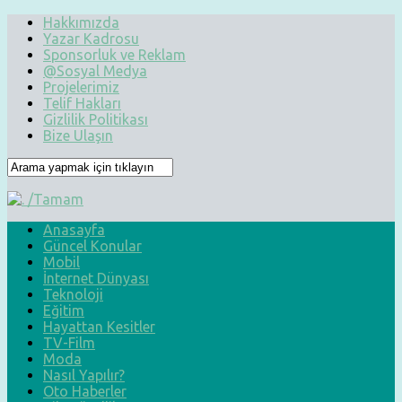
Hakkımızda
Yazar Kadrosu
Sponsorluk ve Reklam
@Sosyal Medya
Projelerimiz
Telif Hakları
Gizlilik Politikası
Bize Ulaşın
Anasayfa
Güncel Konular
Mobil
İnternet Dünyası
Teknoloji
Eğitim
Hayattan Kesitler
TV-Film
Moda
Nasıl Yapılır?
Oto Haberler