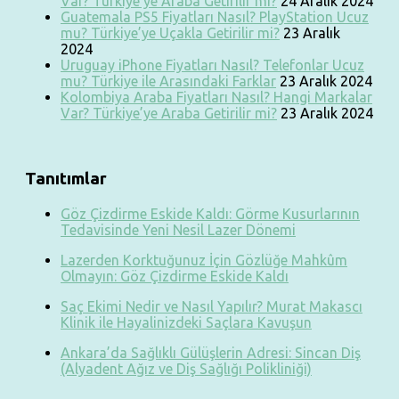
Var? Türkiye’ye Araba Getirilir mi?
24 Aralık 2024
Guatemala PS5 Fiyatları Nasıl? PlayStation Ucuz
mu? Türkiye’ye Uçakla Getirilir mi?
23 Aralık
2024
Uruguay iPhone Fiyatları Nasıl? Telefonlar Ucuz
mu? Türkiye ile Arasındaki Farklar
23 Aralık 2024
Kolombiya Araba Fiyatları Nasıl? Hangi Markalar
Var? Türkiye’ye Araba Getirilir mi?
23 Aralık 2024
Tanıtımlar
Göz Çizdirme Eskide Kaldı: Görme Kusurlarının
Tedavisinde Yeni Nesil Lazer Dönemi
Lazerden Korktuğunuz İçin Gözlüğe Mahkûm
Olmayın: Göz Çizdirme Eskide Kaldı
Saç Ekimi Nedir ve Nasıl Yapılır? Murat Makascı
Klinik ile Hayalinizdeki Saçlara Kavuşun
Ankara’da Sağlıklı Gülüşlerin Adresi: Sincan Diş
(Alyadent Ağız ve Diş Sağlığı Polikliniği)