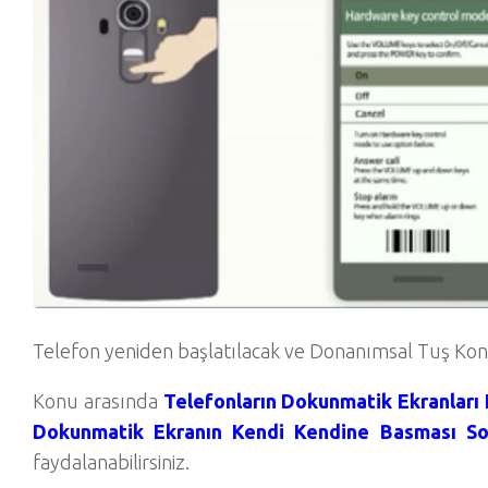
Telefon yeniden başlatılacak ve Donanımsal Tuş Kont
Konu arasında
Telefonların Dokunmatik Ekranları 
Dokunmatik Ekranın Kendi Kendine Basması S
faydalanabilirsiniz.