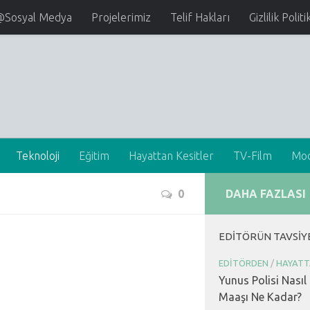
@Sosyal Medya
Projelerimiz
Telif Hakları
Gizlilik Politi
Teknoloji
Eğitim
Hayattan Kesitler
TV-Film
Mo
0
DAHA FAZLASI
EDITÖRÜN TAVSIY
EDITÖRDEN
/
HAYATT
Yunus Polisi Nasıl
Maaşı Ne Kadar?