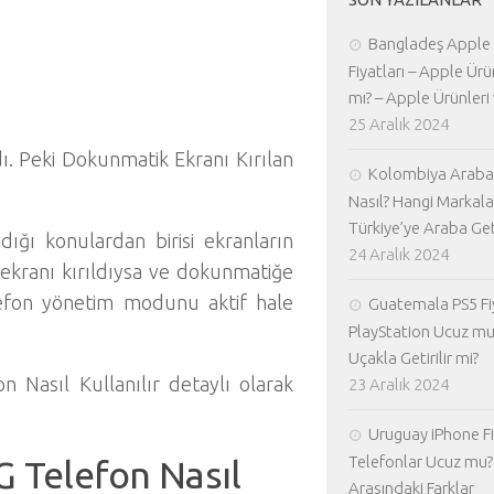
Bangladeş Apple
Fiyatları – Apple Ürü
mı? – Apple Ürünleri 
25 Aralık 2024
. Peki Dokunmatik Ekranı Kırılan
Kolombiya Araba 
Nasıl? Hangi Markala
Türkiye’ye Araba Geti
adığı konulardan birisi ekranların
24 Aralık 2024
 ekranı kırıldıysa ve dokunmatiğe
telefon yönetim modunu aktif hale
Guatemala PS5 Fiy
PlayStation Ucuz mu
Uçakla Getirilir mi?
 Nasıl Kullanılır detaylı olarak
23 Aralık 2024
Uruguay iPhone Fiy
Telefonlar Ucuz mu? 
G Telefon Nasıl
Arasındaki Farklar