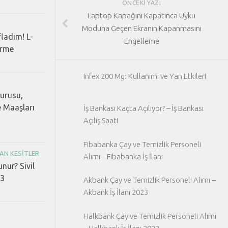
ÖNCEKI YAZI
Laptop Kapağını Kapatınca Uyku
Moduna Geçen Ekranın Kapanmasını
fladım! L-
Engelleme
erme
Infex 200 Mg: Kullanımı ve Yan Etkileri
vurusu,
e Maaşları
İş Bankası Kaçta Açılıyor? – İş Bankası
Açılış Saati
Fibabanka Çay ve Temizlik Personeli
AN KESITLER
Alımı – Fibabanka İş İlanı
unur? Sivil
23
Akbank Çay ve Temizlik Personeli Alımı –
Akbank İş İlanı 2023
Halkbank Çay ve Temizlik Personeli Alımı