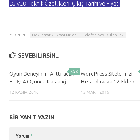
LG V20 Teknik Özellikleri, Çıkış Tarihi ve Fiyatı
Etikerler:
Dokunmatik Ekranı Kırılan LG Telefon Nasıl Kullanılır ?
SEVEBILIRSIN...
0
Oyun Deneyimini Arttıracak
WordPress Sitelerinizi
En İyi 4 Oyuncu Kulaklığı
Hızlandıracak 12 Eklenti
12 KASIM 2016
15 MART 2016
BIR YANIT YAZIN
Yorum
*