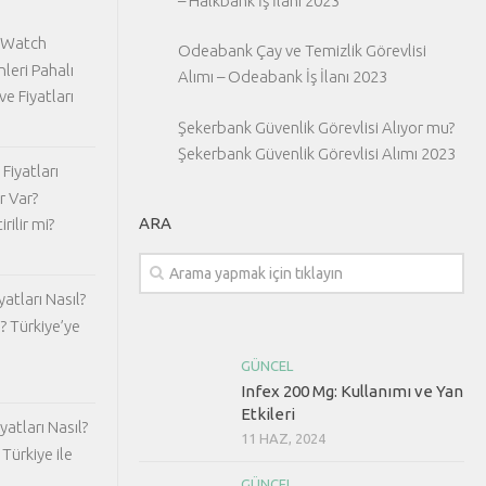
– Halkbank İş İlanı 2023
 Watch
Odeabank Çay ve Temizlik Görevlisi
nleri Pahalı
Alımı – Odeabank İş İlanı 2023
ve Fiyatları
Şekerbank Güvenlik Görevlisi Alıyor mu?
Şekerbank Güvenlik Görevlisi Alımı 2023
Fiyatları
r Var?
ARA
rilir mi?
atları Nasıl?
? Türkiye’ye
GÜNCEL
Infex 200 Mg: Kullanımı ve Yan
Etkileri
atları Nasıl?
11 HAZ, 2024
Türkiye ile
GÜNCEL