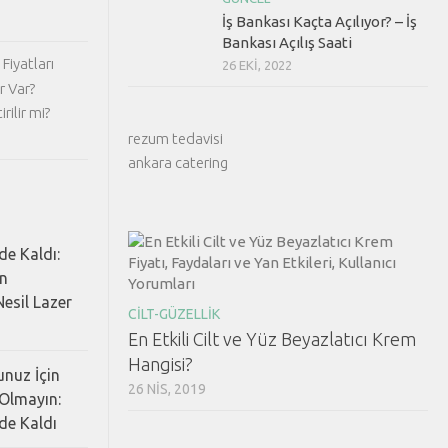
İş Bankası Kaçta Açılıyor? – İş
Bankası Açılış Saati
Fiyatları
26 EKI, 2022
r Var?
rilir mi?
rezum tedavisi
ankara catering
de Kaldı:
ın
esil Lazer
CILT-GÜZELLIK
En Etkili Cilt ve Yüz Beyazlatıcı Krem
Hangisi?
nuz İçin
26 NIS, 2019
Olmayın:
de Kaldı