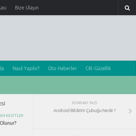
kası
Bize Ulaşın
da
Nasıl Yapılır?
Oto Haberler
Cilt-Güzellik
SONRAKI YAZI
ESI
Android Bildirim Çubuğu Nedir ?
AN KESITLER
 Olunur?