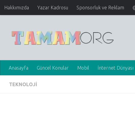
Hakkımızda
Yazar Kadrosu
Sponsorluk ve Reklam
Anasayfa
Güncel Konular
Mobil
İnternet Dünyası
TEKNOLOJI