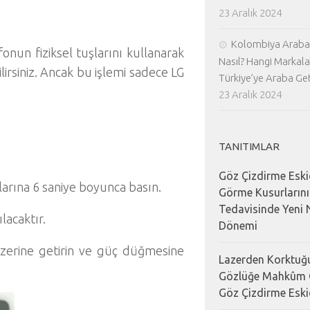
23 Aralık 2024
Kolombiya Araba 
onun fiziksel tuşlarını kullanarak
Nasıl? Hangi Markala
lirsiniz. Ancak bu işlemi sadece LG
Türkiye’ye Araba Geti
23 Aralık 2024
.
TANITIMLAR
Göz Çizdirme Eski
rına 6 saniye boyunca basın.
Görme Kusurların
Tedavisinde Yeni N
lacaktır.
Dönemi
üzerine getirin ve güç düğmesine
Lazerden Korktuğu
Gözlüğe Mahkûm 
Göz Çizdirme Eski