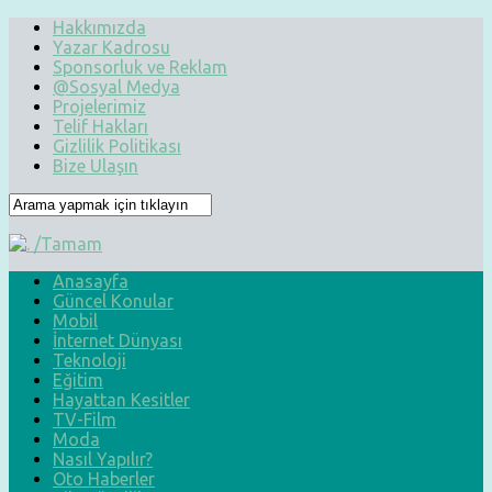
Hakkımızda
Yazar Kadrosu
Sponsorluk ve Reklam
@Sosyal Medya
Projelerimiz
Telif Hakları
Gizlilik Politikası
Bize Ulaşın
Anasayfa
Güncel Konular
Mobil
İnternet Dünyası
Teknoloji
Eğitim
Hayattan Kesitler
TV-Film
Moda
Nasıl Yapılır?
Oto Haberler