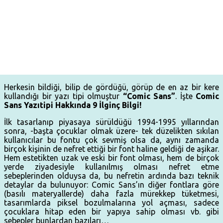
Herkesin bildiği, bilip de gördüğü, görüp de en az bir kere
kullandığı bir yazı tipi olmuştur
“Comic Sans”
. İşte
Comic
Sans Yazıtipi Hakkında 9 İlginç Bilgi!
İlk tasarlanıp piyasaya sürüldüğü 1994-1995 yıllarından
sonra, -başta çocuklar olmak üzere- tek düzelikten sıkılan
kullanıcılar bu fontu çok sevmiş olsa da, aynı zamanda
birçok kişinin de nefret ettiği bir font haline geldiği de aşikar.
Hem estetikten uzak ve eski bir font olması, hem de birçok
yerde ziyadesiyle kullanılmış olması nefret etme
sebeplerinden olduysa da, bu nefretin ardında bazı teknik
detaylar da bulunuyor: Comic Sans’ın diğer fontlara göre
(basılı materyallerde) daha fazla mürekkep tüketmesi,
tasarımlarda piksel bozulmalarına yol açması, sadece
çocuklara hitap eden bir yapıya sahip olması vb. gibi
sebepler bunlardan bazıları…