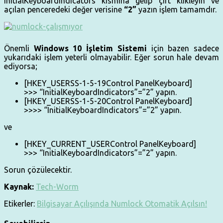
InitialKeyboardIndicators kısmına gelip çift klikleyin ve
açılan penceredeki değer verisine
“2”
yazın işlem tamamdır.
Önemli
Windows 10 İşletim Sistemi
için bazen sadece
yukarıdaki işlem yeterli olmayabilir. Eğer sorun hale devam
ediyorsa;
[HKEY_USERSS-1-5-19Control PanelKeyboard]
>>> “InitialKeyboardIndicators”=”2” yapın.
[HKEY_USERSS-1-5-20Control PanelKeyboard]
>>>> “InitialKeyboardIndicators”=”2” yapın.
ve
[HKEY_CURRENT_USERControl PanelKeyboard]
>>> “InitialKeyboardIndicators”=”2” yapın.
Sorun çözülecektir.
Kaynak:
Tech-Worm
Etikerler:
Bilgisayar Açılışında Numlock Otomatik Açılsın!