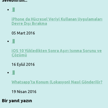
Sevebilirsin...
0
iPhone da Hücresel Veriyi Kullanan Uygulamaları
Devre Dışı Bırakma
05 Mart 2016
0
iOS 10 Yükledikten Sonra Aşırı Isınma Sorunu ve
Çözümü
16 Eylül 2016
0
Whatsapp’ta Konum (Lokasyon) Nasıl Gönderilir?
19 Nisan 2016
Bir yanıt yazın