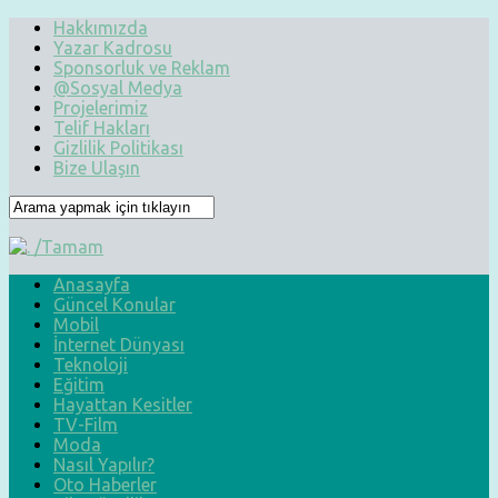
Hakkımızda
Yazar Kadrosu
Sponsorluk ve Reklam
@Sosyal Medya
Projelerimiz
Telif Hakları
Gizlilik Politikası
Bize Ulaşın
Anasayfa
Güncel Konular
Mobil
İnternet Dünyası
Teknoloji
Eğitim
Hayattan Kesitler
TV-Film
Moda
Nasıl Yapılır?
Oto Haberler