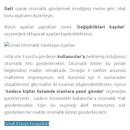
İleti
olarak otomatik göndermek istediğiniz metini girin. Mail
konu ayarlarını düzenleyin.
Bütün ayarları yaptıktan sonra “
Değişiklikleri
kayde
t
”
seçeneğine tıklayarak ayarları kaydedebilirsiniz.
Artık size E-posta gönderen
kullanıcılar’a
belirlemiş olduğunuz
otomatik ileti gönderilecektir. Otomatik iletiler bu yönde
bilgilendirici mailler olmaktadır. Örneğin X tarihler arasında
maillerime erişemiyorum, acil durumlar için X numaradan
ulaşabilirsiniz gibi mailler ile insanları bilgilendirebilirsiniz. Ayrıca
“
Sadece kişiler listemde olanlara yanıt gönder
” seçeneğini
işaretlerseniz , sadece listenizdeki kullanıcılar’a otomatik mail
gönderilecektir. Eğer bu seçeneği aktif etmezseniz size
gönderilen her mailde otomatik iletiniz gönderilecektir.
Gmail Klavye Kısayolları