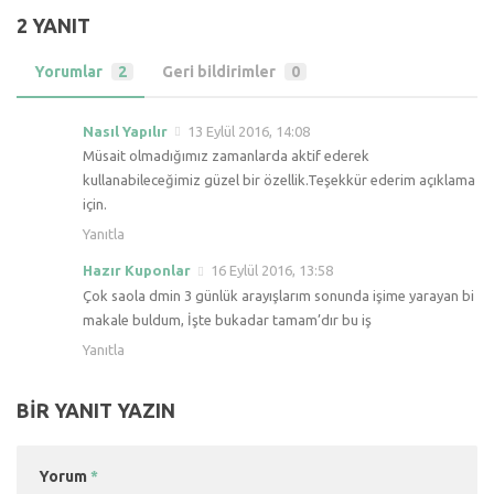
2 YANIT
Yorumlar
2
Geri bildirimler
0
Nasıl Yapılır
13 Eylül 2016, 14:08
Müsait olmadığımız zamanlarda aktif ederek
kullanabileceğimiz güzel bir özellik.Teşekkür ederim açıklama
için.
Yanıtla
Hazır Kuponlar
16 Eylül 2016, 13:58
Çok saola dmin 3 günlük arayışlarım sonunda işime yarayan bi
makale buldum, İşte bukadar tamam’dır bu iş
Yanıtla
BIR YANIT YAZIN
Yorum
*