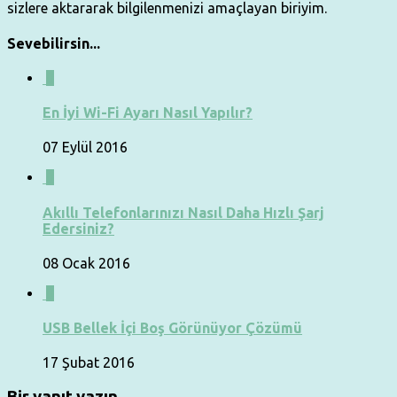
sizlere aktararak bilgilenmenizi amaçlayan biriyim.
Sevebilirsin...
0
En İyi Wi-Fi Ayarı Nasıl Yapılır?
07 Eylül 2016
0
Akıllı Telefonlarınızı Nasıl Daha Hızlı Şarj
Edersiniz?
08 Ocak 2016
0
USB Bellek İçi Boş Görünüyor Çözümü
17 Şubat 2016
Bir yanıt yazın