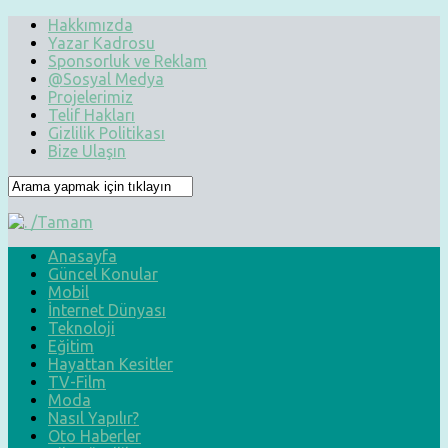
Hakkımızda
Yazar Kadrosu
Sponsorluk ve Reklam
@Sosyal Medya
Projelerimiz
Telif Hakları
Gizlilik Politikası
Bize Ulaşın
Anasayfa
Güncel Konular
Mobil
İnternet Dünyası
Teknoloji
Eğitim
Hayattan Kesitler
TV-Film
Moda
Nasıl Yapılır?
Oto Haberler