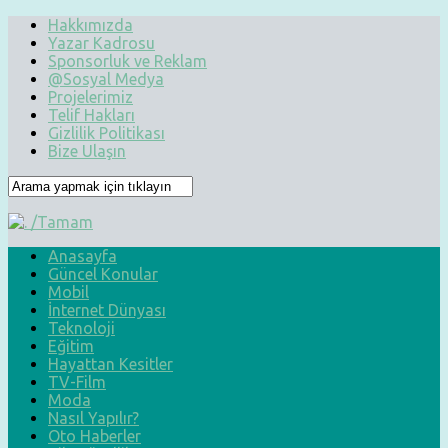
Hakkımızda
Yazar Kadrosu
Sponsorluk ve Reklam
@Sosyal Medya
Projelerimiz
Telif Hakları
Gizlilik Politikası
Bize Ulaşın
Anasayfa
Güncel Konular
Mobil
İnternet Dünyası
Teknoloji
Eğitim
Hayattan Kesitler
TV-Film
Moda
Nasıl Yapılır?
Oto Haberler