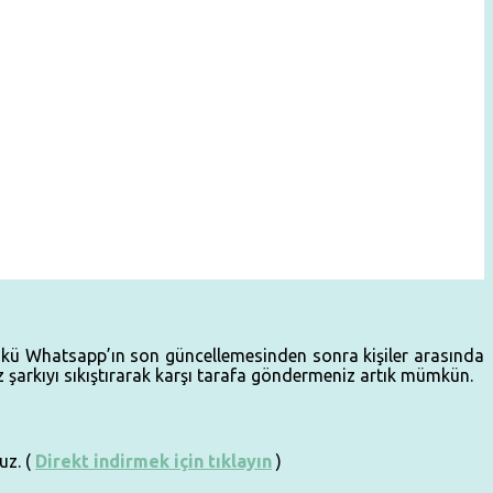
ünkü Whatsapp’ın son güncellemesinden sonra kişiler arasında
arkıyı sıkıştırarak karşı tarafa göndermeniz artık mümkün.
uz. (
Direkt indirmek için tıklayın
)