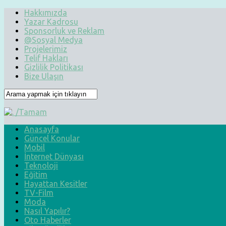
Hakkımızda
Yazar Kadrosu
Sponsorluk ve Reklam
@Sosyal Medya
Projelerimiz
Telif Hakları
Gizlilik Politikası
Bize Ulaşın
Anasayfa
Güncel Konular
Mobil
İnternet Dünyası
Teknoloji
Eğitim
Hayattan Kesitler
TV-Film
Moda
Nasıl Yapılır?
Oto Haberler