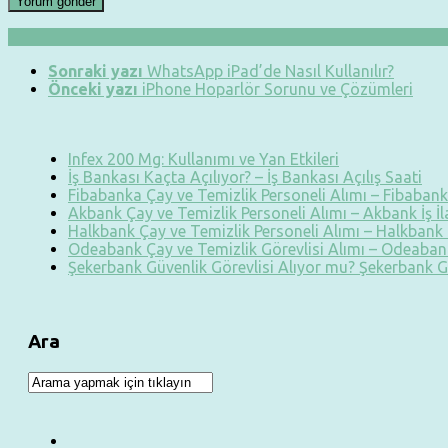
Sonraki yazı
WhatsApp iPad’de Nasıl Kullanılır?
Önceki yazı
iPhone Hoparlör Sorunu ve Çözümleri
Infex 200 Mg: Kullanımı ve Yan Etkileri
İş Bankası Kaçta Açılıyor? – İş Bankası Açılış Saati
Fibabanka Çay ve Temizlik Personeli Alımı – Fibabanka
Akbank Çay ve Temizlik Personeli Alımı – Akbank İş İ
Halkbank Çay ve Temizlik Personeli Alımı – Halkbank İ
Odeabank Çay ve Temizlik Görevlisi Alımı – Odeabank
Şekerbank Güvenlik Görevlisi Alıyor mu? Şekerbank G
Ara