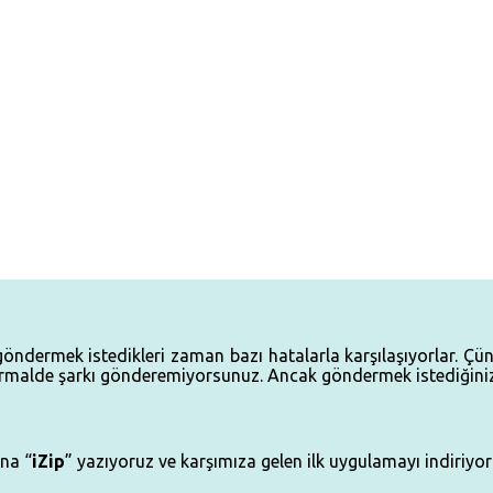
öndermek istedikleri zaman bazı hatalarla karşılaşıyorlar. Ç
malde şarkı gönderemiyorsunuz. Ancak göndermek istediğiniz ş
ına “
iZip
” yazıyoruz ve karşımıza gelen ilk uygulamayı indiriyor