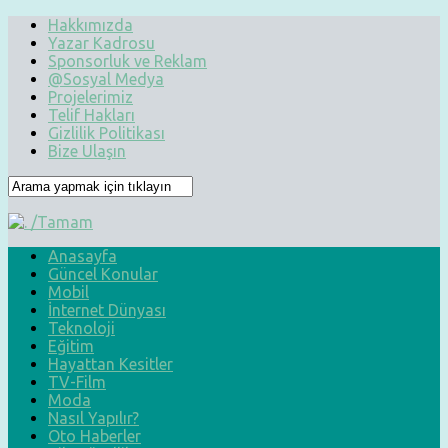
Hakkımızda
Yazar Kadrosu
Sponsorluk ve Reklam
@Sosyal Medya
Projelerimiz
Telif Hakları
Gizlilik Politikası
Bize Ulaşın
Anasayfa
Güncel Konular
Mobil
İnternet Dünyası
Teknoloji
Eğitim
Hayattan Kesitler
TV-Film
Moda
Nasıl Yapılır?
Oto Haberler