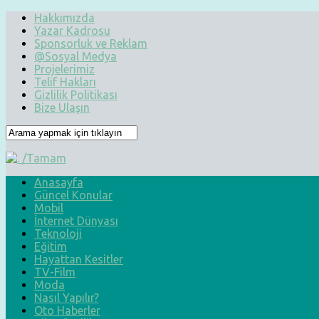
Hakkımızda
Yazar Kadrosu
Sponsorluk ve Reklam
@Sosyal Medya
Projelerimiz
Telif Hakları
Gizlilik Politikası
Bize Ulaşın
Anasayfa
Güncel Konular
Mobil
İnternet Dünyası
Teknoloji
Eğitim
Hayattan Kesitler
TV-Film
Moda
Nasıl Yapılır?
Oto Haberler