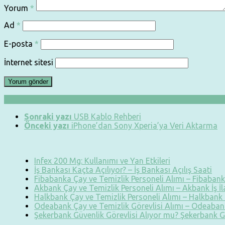
Yorum
*
Ad
*
E-posta
*
İnternet sitesi
Sonraki yazı
USB Kablo Rehberi
Önceki yazı
iPhone’dan Sony Xperia’ya Veri Aktarma
Infex 200 Mg: Kullanımı ve Yan Etkileri
İş Bankası Kaçta Açılıyor? – İş Bankası Açılış Saati
Fibabanka Çay ve Temizlik Personeli Alımı – Fibabanka
Akbank Çay ve Temizlik Personeli Alımı – Akbank İş İ
Halkbank Çay ve Temizlik Personeli Alımı – Halkbank İ
Odeabank Çay ve Temizlik Görevlisi Alımı – Odeabank
Şekerbank Güvenlik Görevlisi Alıyor mu? Şekerbank G