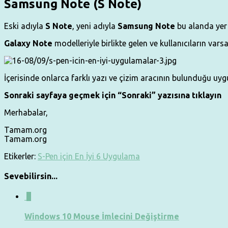
Samsung Note (S Note)
Eski adıyla
S Note
, yeni adıyla
Samsung Note
bu alanda yer
Galaxy Note
modelleriyle birlikte gelen ve kullanıcıların va
İçerisinde onlarca farklı yazı ve çizim aracının bulunduğu uy
Sonraki sayfaya geçmek için “Sonraki” yazısına tıklayın
Merhabalar,
Tamam.org
Tamam.org
Etikerler:
S-Pen için En İyi 6 Uygulama
Sevebilirsin...
0
Windows 10 Mouse İmlecini Değiştirme