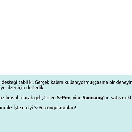
n
desteği tabii ki. Gerçek kalem kullanıyormuşçasına bir deney
 silzer için derledik.
ılımsal olarak geliştirilen
S-Pen
, yine
Samsung
‘un satış nok
malı? İşte en iyi S-Pen uygulamaları!