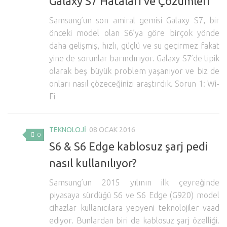
Galaxy S7 Hataları ve Çözümleri
Hayattan Kesitler
Samsung’un son amiral gemisi Galaxy S7, bir
TV-Film
önceki model olan S6’ya göre birçok yönde
daha gelişmiş, hızlı, güçlü ve su geçirmez fakat
Moda
yine de sorunlar barındırıyor. Galaxy S7’de tipik
Nasıl Yapılır?
olarak beş büyük problem yaşanıyor ve biz de
onları nasıl çözeceğinizi araştırdık. Sorun 1: Wi-
Oto Haberler
Fi
Cilt-Güzellik
TEKNOLOJI
08 OCAK 2016
0
S6 & S6 Edge kablosuz şarj pedi
nasıl kullanılıyor?
Samsung’un 2015 yılının ilk çeyreğinde
piyasaya sürdüğü S6 ve S6 Edge (G920) model
cihazlar kullanıcılara yepyeni teknolojiler vaad
ediyor. Bunlardan biri de kablosuz şarj özelliği.