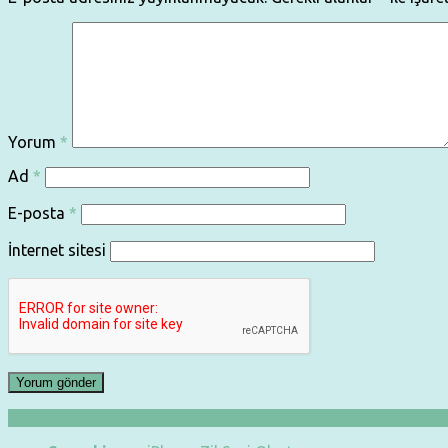
Yorum
*
Ad
*
E-posta
*
İnternet sitesi