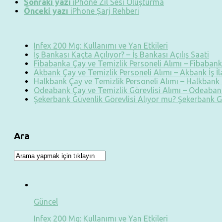
Sonraki yazı
iPhone Zil Sesi Oluşturma
Önceki yazı
iPhone Şarj Rehberi
Infex 200 Mg: Kullanımı ve Yan Etkileri
İş Bankası Kaçta Açılıyor? – İş Bankası Açılış Saati
Fibabanka Çay ve Temizlik Personeli Alımı – Fibabanka
Akbank Çay ve Temizlik Personeli Alımı – Akbank İş İ
Halkbank Çay ve Temizlik Personeli Alımı – Halkbank İ
Odeabank Çay ve Temizlik Görevlisi Alımı – Odeabank
Şekerbank Güvenlik Görevlisi Alıyor mu? Şekerbank G
Ara
Güncel
Infex 200 Mg: Kullanımı ve Yan Etkileri