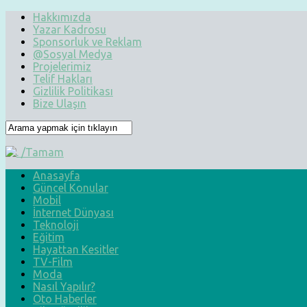
Hakkımızda
Yazar Kadrosu
Sponsorluk ve Reklam
@Sosyal Medya
Projelerimiz
Telif Hakları
Gizlilik Politikası
Bize Ulaşın
Anasayfa
Güncel Konular
Mobil
İnternet Dünyası
Teknoloji
Eğitim
Hayattan Kesitler
TV-Film
Moda
Nasıl Yapılır?
Oto Haberler