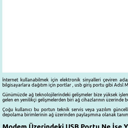
İnternet kullanabilmek için elektronik sinyalleri çeviren a
bilgisayarlara dağıtım için portlar , usb giriş portu gibi A
Günümüzde ağ teknolojilerindeki gelişmeler bize yüksek işlem
gelen en yenilikçi gelişmelerden biri ağ cihazlarının üzerinde
Çoğu kullanıcı bu portun teknik servis veya yazılım gün
depolama birimlerinin ağ üzerinden paylaşımına olanak tanımak
Modem Üzerindeki USB Portu Ne İşe Y