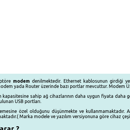
daptöre
modem
denilmektedir. Ethernet kablosunun girdiği yer
dsl Modem yada Router üzerinde bazı portlar mevcuttur. Modem Ü
 kapasitesine sahip ağ cihazlarının daha uygun fiyata daha gel
 bulunan
USB
portları.
cellemesine özel olduğunu düşünmekte ve kullanmamaktadır.
tadır.( Marka modele ve yazılım versiyonuna göre cihaz çeşitle
arar ?