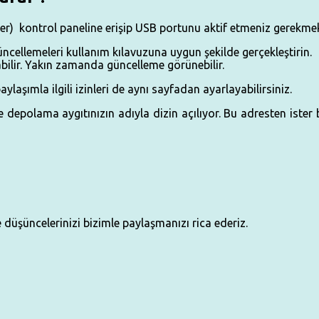
r) kontrol paneline erişip
USB
portunu aktif etmeniz gerekmekt
ncellemeleri kullanım kılavuzuna uygun şekilde gerçekleştirin.
bilir. Yakın zamanda güncelleme görünebilir.
ylaşımla ilgili izinleri de aynı sayfadan ayarlayabilirsiniz.
depolama aygıtınızın adıyla dizin açılıyor. Bu adresten ister b
 ve düşüncelerinizi bizimle paylaşmanızı rica ederiz.