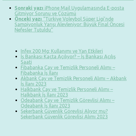
Sonraki yazı
iPhone Mail Uygulamasında E-posta
Gitmiyor Sorunu ve Çözümü
Önceki yazı
“Türkiye Voleybol Süper Ligi’nde
Şampiyonluk Yarışı Alevleniyor: Büyük Final Öncesi
Nefesler Tutuldu”
Infex 200 Mg: Kullanımı ve Yan Etkileri
İş Bankası Kaçta Açılıyor? – İş Bankası Açılış
Saati
Fibabanka Çay ve Temizlik Personeli Alımı –
Fibabanka İş İlanı
Akbank Çay ve Temizlik Personeli Alımı – Akbank
İş İlanı 2023
Halkbank Çay ve Temizlik Personeli Alımı –
Halkbank İş İlanı 2023
Odeabank Çay ve Temizlik Görevlisi Alımı –
Odeabank İş İlanı 2023
Şekerbank Güvenlik Görevlisi Alıyor mu?
Şekerbank Güvenlik Görevlisi Alımı 2023