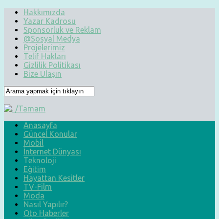
Hakkımızda
Yazar Kadrosu
Sponsorluk ve Reklam
@Sosyal Medya
Projelerimiz
Telif Hakları
Gizlilik Politikası
Bize Ulaşın
Anasayfa
Güncel Konular
Mobil
İnternet Dünyası
Teknoloji
Eğitim
Hayattan Kesitler
TV-Film
Moda
Nasıl Yapılır?
Oto Haberler