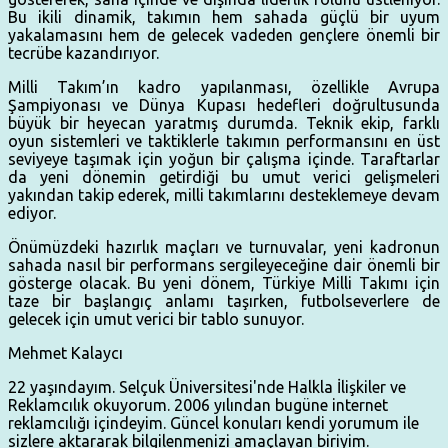
Bu ikili dinamik, takımın hem sahada güçlü bir uyum
yakalamasını hem de gelecek vadeden gençlere önemli bir
tecrübe kazandırıyor.
Milli Takım’ın kadro yapılanması, özellikle Avrupa
Şampiyonası ve Dünya Kupası hedefleri doğrultusunda
büyük bir heyecan yaratmış durumda. Teknik ekip, farklı
oyun sistemleri ve taktiklerle takımın performansını en üst
seviyeye taşımak için yoğun bir çalışma içinde. Taraftarlar
da yeni dönemin getirdiği bu umut verici gelişmeleri
yakından takip ederek, milli takımlarını desteklemeye devam
ediyor.
Önümüzdeki hazırlık maçları ve turnuvalar, yeni kadronun
sahada nasıl bir performans sergileyeceğine dair önemli bir
gösterge olacak. Bu yeni dönem, Türkiye Milli Takımı için
taze bir başlangıç anlamı taşırken, futbolseverlere de
gelecek için umut verici bir tablo sunuyor.
Mehmet Kalaycı
22 yaşındayım. Selçuk Üniversitesi'nde Halkla İlişkiler ve
Reklamcılık okuyorum. 2006 yılından bugüne internet
reklamcılığı içindeyim. Güncel konuları kendi yorumum ile
sizlere aktararak bilgilenmenizi amaçlayan biriyim.