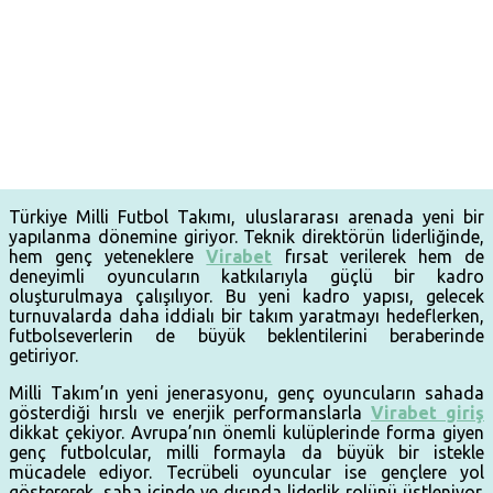
Türkiye Milli Futbol Takımı, uluslararası arenada yeni bir
yapılanma dönemine giriyor. Teknik direktörün liderliğinde,
hem genç yeteneklere
Virabet
fırsat verilerek hem de
deneyimli oyuncuların katkılarıyla güçlü bir kadro
oluşturulmaya çalışılıyor. Bu yeni kadro yapısı, gelecek
turnuvalarda daha iddialı bir takım yaratmayı hedeflerken,
futbolseverlerin de büyük beklentilerini beraberinde
getiriyor.
Milli Takım’ın yeni jenerasyonu, genç oyuncuların sahada
gösterdiği hırslı ve enerjik performanslarla
Virabet giriş
dikkat çekiyor. Avrupa’nın önemli kulüplerinde forma giyen
genç futbolcular, milli formayla da büyük bir istekle
mücadele ediyor. Tecrübeli oyuncular ise gençlere yol
göstererek, saha içinde ve dışında liderlik rolünü üstleniyor.