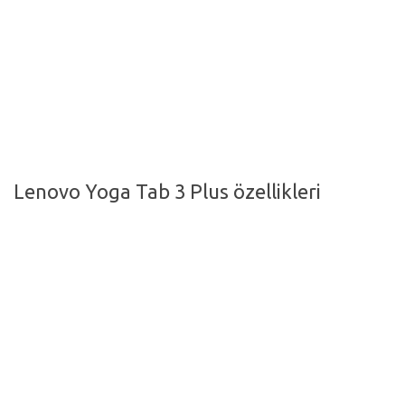
Hayattan Kesitler
TV-Film
Moda
Nasıl Yapılır?
Oto Haberler
Lenovo Yoga Tab 3 Plus özellikleri
Cilt-Güzellik