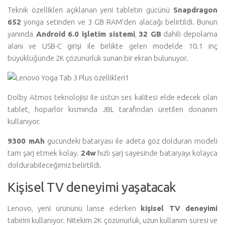
Teknik özellikleri açıklanan yeni tabletin gücünü
Snapdragon
652
yonga setinden ve 3 GB RAM’den alacağı belirtildi. Bunun
yanında
Android 6.0 işletim sistemi
,
32 GB
dahili depolama
alanı ve USB-C girişi ile birlikte gelen modelde 10.1 inç
büyüklüğünde 2K çözünürlük sunan bir ekran bulunuyor.
Dolby Atmos teknolojisi ile üstün ses kalitesi elde edecek olan
tablet, hoparlör kısmında JBL tarafından üretilen donanım
kullanıyor.
9300 mAh
gücündeki bataryası ile adeta göz dolduran modeli
tam şarj etmek kolay.
24w
hızlı şarj sayesinde bataryayı kolayca
doldurabileceğimiz belirtildi.
Kişisel TV deneyimi yaşatacak
Lenovo, yeni ürününü lanse ederken
kişisel TV deneyimi
tabirini kullanıyor. Nitekim 2K çözünürlük, uzun kullanım süresi ve