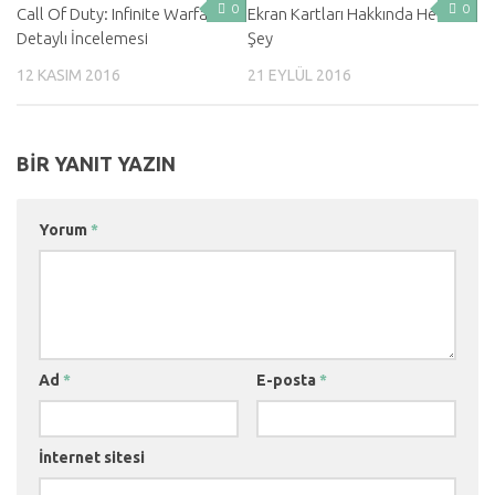
0
0
Call Of Duty: Infinite Warfare
Ekran Kartları Hakkında Her
Detaylı İncelemesi
Şey
12 KASIM 2016
21 EYLÜL 2016
BIR YANIT YAZIN
Yorum
*
Ad
*
E-posta
*
İnternet sitesi