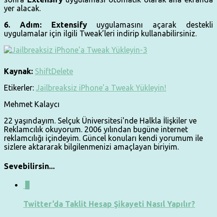
yer alacak.
6. Adım:
Extensify
uygulamasını açarak destekli
uygulamalar için ilgili Tweak’leri indirip kullanabilirsiniz.
Kaynak:
ShiftDelete
Etikerler:
Jailbreaksiz iPhone’a Tweak Yükleyin!
Mehmet Kalaycı
22 yaşındayım. Selçuk Üniversitesi'nde Halkla İlişkiler ve
Reklamcılık okuyorum. 2006 yılından bugüne internet
reklamcılığı içindeyim. Güncel konuları kendi yorumum ile
sizlere aktararak bilgilenmenizi amaçlayan biriyim.
Sevebilirsin...
0
Twitter’da Taklit Hesap Şikayeti Nasıl Yapılır?