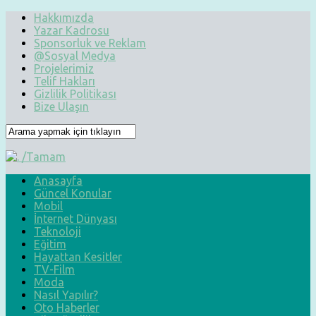
Hakkımızda
Yazar Kadrosu
Sponsorluk ve Reklam
@Sosyal Medya
Projelerimiz
Telif Hakları
Gizlilik Politikası
Bize Ulaşın
Anasayfa
Güncel Konular
Mobil
İnternet Dünyası
Teknoloji
Eğitim
Hayattan Kesitler
TV-Film
Moda
Nasıl Yapılır?
Oto Haberler