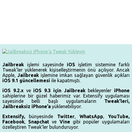
Jailbreak
işlemi sayesinde
iOS
işletim sistemine farklı
Tweak’ler yüklenerek kişiselleştirmenin önü açılıyor. Ancak
Apple,
Jailbreak
işlemine imkan sağlayan güvenlik açıkları
iOS 9.1 güncellemesi
ile kapatmıştı.
iOS 9.2.x
ve
iOS 9.3 için Jailbreak
bekleyenler
iPhone
sahiplerine bir güzel haberimiz var. Extensify uygulaması
sayesinde belli başlı uygulamaların
Tweak’leri,
Jailbreaksiz iPhone’a
yüklenebiliyor.
Extensify,
bünyesinde
Twitter
,
WhatsApp
,
YouTube,
Facebook
,
Snapchat
ve
Vine
gibi popüler uygulamaları
özelleştiren Tweak’ler bulunduruyor.