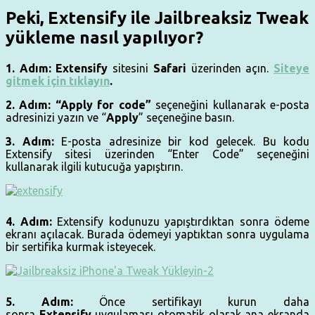
Peki, Extensify ile Jailbreaksiz Tweak
yükleme nasıl yapılıyor?
1. Adım:
Extensify
sitesini
Safari
üzerinden açın.
Siteye
gitmek için tıklayın
.
2. Adım: “Apply for code”
seçeneğini kullanarak e-posta
adresinizi yazın ve “
Apply
” seçeneğine basın.
3. Adım:
E-posta adresinize bir kod gelecek. Bu kodu
Extensify sitesi üzerinden “Enter Code” seçeneğini
kullanarak ilgili kutucuğa yapıştırın.
4. Adım:
Extensify kodunuzu yapıştırdıktan sonra ödeme
ekranı açılacak. Burada ödemeyi yaptıktan sonra uygulama
bir sertifika kurmak isteyecek.
5. Adım:
Önce sertifikayı kurun daha
sonra
Extensify
uygulaması otomatik olarak ana ekranda