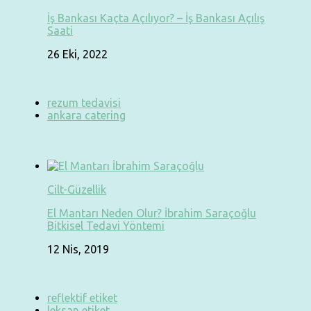
İş Bankası Kaçta Açılıyor? – İş Bankası Açılış
Saati
26 Eki, 2022
rezum tedavisi
ankara catering
Cilt-Güzellik
El Mantarı Neden Olur? İbrahim Saraçoğlu
Bitkisel Tedavi Yöntemi
12 Nis, 2019
reflektif etiket
leksan etiket