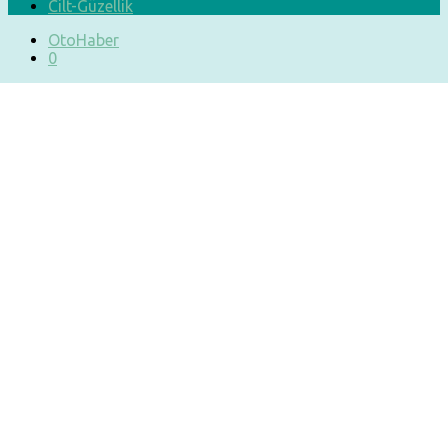
Cilt-Güzellik
OtoHaber
0