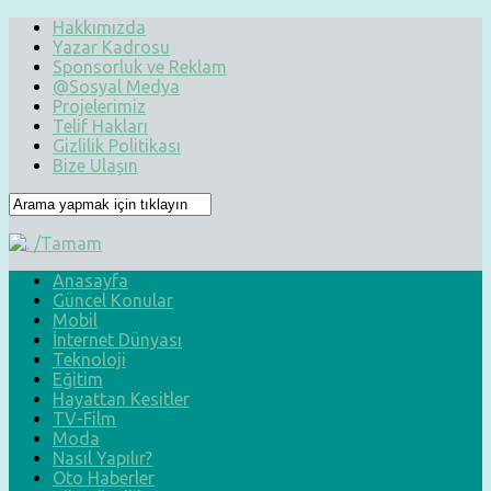
Hakkımızda
Yazar Kadrosu
Sponsorluk ve Reklam
@Sosyal Medya
Projelerimiz
Telif Hakları
Gizlilik Politikası
Bize Ulaşın
Anasayfa
Güncel Konular
Mobil
İnternet Dünyası
Teknoloji
Eğitim
Hayattan Kesitler
TV-Film
Moda
Nasıl Yapılır?
Oto Haberler