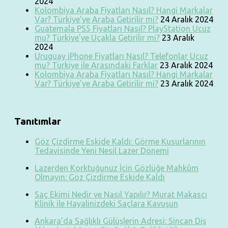
2024
Kolombiya Araba Fiyatları Nasıl? Hangi Markalar
Var? Türkiye’ye Araba Getirilir mi?
24 Aralık 2024
Guatemala PS5 Fiyatları Nasıl? PlayStation Ucuz
mu? Türkiye’ye Uçakla Getirilir mi?
23 Aralık
2024
Uruguay iPhone Fiyatları Nasıl? Telefonlar Ucuz
mu? Türkiye ile Arasındaki Farklar
23 Aralık 2024
Kolombiya Araba Fiyatları Nasıl? Hangi Markalar
Var? Türkiye’ye Araba Getirilir mi?
23 Aralık 2024
Tanıtımlar
Göz Çizdirme Eskide Kaldı: Görme Kusurlarının
Tedavisinde Yeni Nesil Lazer Dönemi
Lazerden Korktuğunuz İçin Gözlüğe Mahkûm
Olmayın: Göz Çizdirme Eskide Kaldı
Saç Ekimi Nedir ve Nasıl Yapılır? Murat Makascı
Klinik ile Hayalinizdeki Saçlara Kavuşun
Ankara’da Sağlıklı Gülüşlerin Adresi: Sincan Diş