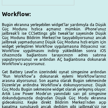
Workflow:
Bugün ekranına yerleşebilen widget’lar yardımıyla da Düşük
Güç Modunu hızlıca açmanız mümkün. iPhone’unuz
jailbreak’li ise CCSettings gibi tweak’lar sayesinde Düşük
Güç Modunu Bildirim Merkezi’ne taşıyabiliyorsunuz ancak
jailbreak yapmadıysanız Düşük Güç Moduna hızlı erişim için
widget yerleştiren Workflow uygulamasına ihtiyacınız var.
Workflow uygulmasını indirip yükledikten sonra iOS
cihazınızda bağlantısını tarayıcınızın adres satırına
yapıştırıyorsunuz ve ardından AÇ bağlantısına dokunarak
Workflow’u açıyorsunuz.
Get Battery Level’ın üzerindeki oynat simgesine ardından
“Run Workflow”a dokunarak eylemi Workflow’larınız
arasına alıyorsunuz. Son aşama olarak Bugün sekmesinde
Düzenle’ye ardındna Workflow’a dokunuyorsunuz. Düşük
Güç Modu Bugün sekmesine widget olarak yerleşmiş oluyor.
Artık Low Power Mode’un yanındaki sarı pil simgesine
dokunduğunuzda doğrudan Düşük Güç Modu ekranına
gideceksiniz. Keşke direkt Bildirim Merkezi’nden açıp
kapatma sunulsaydı ancak dediğim gibi jailbreak’siz ise