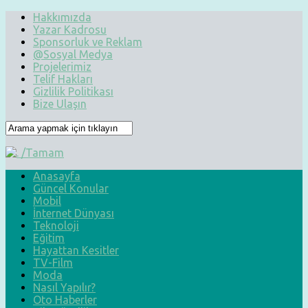
Hakkımızda
Yazar Kadrosu
Sponsorluk ve Reklam
@Sosyal Medya
Projelerimiz
Telif Hakları
Gizlilik Politikası
Bize Ulaşın
Anasayfa
Güncel Konular
Mobil
İnternet Dünyası
Teknoloji
Eğitim
Hayattan Kesitler
TV-Film
Moda
Nasıl Yapılır?
Oto Haberler