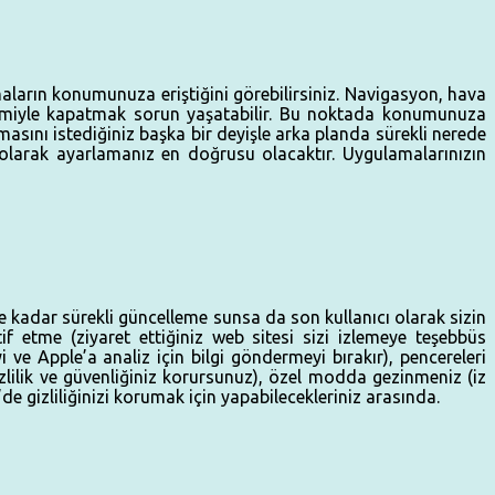
aların konumunuza eriştiğini görebilirsiniz. Navigasyon, hava
miyle kapatmak sorun yaşatabilir. Bu noktada konumunuza
sını istediğiniz başka bir deyişle arka planda sürekli nerede
olarak ayarlamanız en doğrusu olacaktır. Uygulamalarınızın
e kadar sürekli güncelleme sunsa da son kullanıcı olarak sizin
f etme (ziyaret ettiğiniz web sitesi sizi izlemeye teşebbüs
yi ve Apple’a analiz için bilgi göndermeyi bırakır), pencereleri
zlilik ve güvenliğiniz korursunuz), özel modda gezinmeniz (iz
e gizliliğinizi korumak için yapabilecekleriniz arasında.