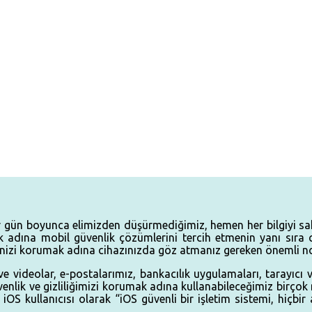
iler gün boyunca elimizden düşürmediğimiz, hemen her bilgiyi sak
ak adına mobil güvenlik çözümlerini tercih etmenin yanı sıra
iğinizi korumak adına cihazınızda göz atmanız gereken önemli no
videolar, e-postalarımız, bankacılık uygulamaları, tarayıcı ve
 güvenlik ve gizliliğimizi korumak adına kullanabileceğimiz bi
OS kullanıcısı olarak “iOS güvenli bir işletim sistemi, hiçbi