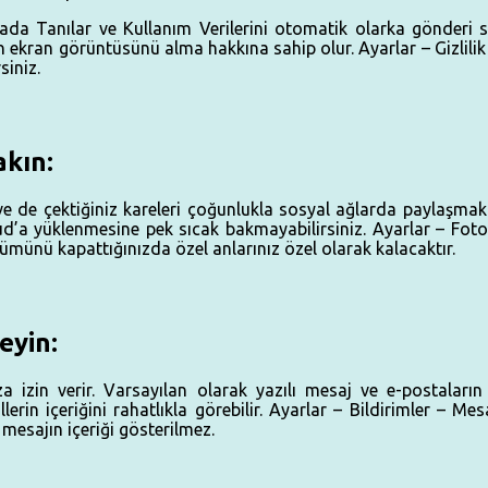
ada Tanılar ve Kullanım Verilerini otomatik olarka gönderi seç
 ekran görüntüsünü alma hakkına sahip olur. Ayarlar – Gizlilik
siniz.
akın:
ve de çektiğiniz kareleri çoğunlukla sosyal ağlarda paylaşmak
ud’a yüklenmesine pek sıcak bakmayabilirsiniz. Ayarlar – Fot
münü kapattığınızda özel anlarınız özel olarak kalacaktır.
leyin:
a izin verir. Varsayılan olarak yazılı mesaj ve e-postaların i
lerin içeriğini rahatlıkla görebilir. Ayarlar – Bildirimler – M
mesajın içeriği gösterilmez.