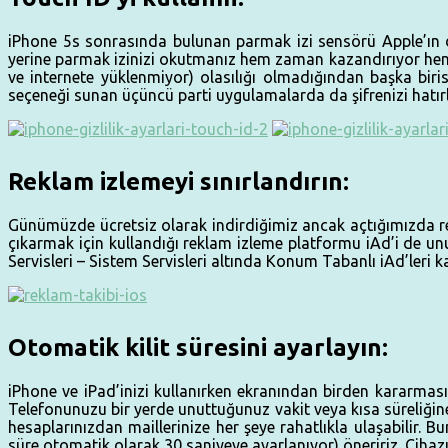
iPhone 5s sonrasında bulunan parmak izi sensörü Apple’ın dey
yerine parmak izinizi okutmanız hem zaman kazandırıyor hem 
ve internete yüklenmiyor) olasılığı olmadığından başka biri
seçeneği sunan üçüncü parti uygulamalarda da şifrenizi hatır
Reklam izlemeyi sınırlandırın:
Günümüzde ücretsiz olarak indirdiğimiz ancak açtığımızda rek
çıkarmak için kullandığı reklam izleme platformu iAd’i de unu
Servisleri – Sistem Servisleri altında Konum Tabanlı iAd’leri k
Otomatik kilit süresini ayarlayın:
iPhone ve iPad’inizi kullanırken ekranından birden kararması
Telefonunuzu bir yerde unuttuğunuz vakit veya kısa süreliğine
hesaplarınızdan maillerinize her şeye rahatlıkla ulaşabili
süre otomatik olarak 30 saniyeye ayarlanıyor) öneririz. Cihazı