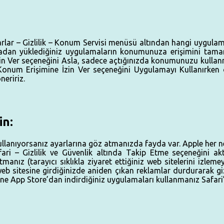
rlar – Gizlilik – Konum Servisi menüsü altından hangi uygulam
dan yüklediğiniz uygulamaların konumunuza erişimini tama
in Ver seçeneğini Asla, sadece açtığınızda konumunuzu kullanma
Konum Erişimine İzin Ver seçeneğini Uygulamayı Kullanırken 
eririz.
in:
kullanıyorsanız ayarlarına göz atmanızda fayda var. Apple her n
i – Gizlilik ve Güvenlik altında Takip Etme seçeneğini akti
tmanız (tarayıcı sıklıkla ziyaret ettiğiniz web sitelerini izleme
(web sitesine girdiğinizde aniden çıkan reklamlar durdurarak gi
ne App Store’dan indirdiğiniz uygulamaları kullanmanız Safari’d