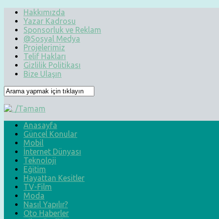
Hakkımızda
Yazar Kadrosu
Sponsorluk ve Reklam
@Sosyal Medya
Projelerimiz
Telif Hakları
Gizlilik Politikası
Bize Ulaşın
Anasayfa
Güncel Konular
Mobil
İnternet Dünyası
Teknoloji
Eğitim
Hayattan Kesitler
TV-Film
Moda
Nasıl Yapılır?
Oto Haberler