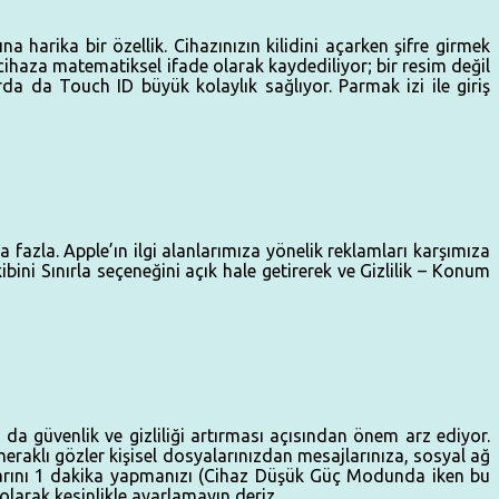
harika bir özellik. Cihazınızın kilidini açarken şifre girmek
haza matematiksel ifade olarak kaydediliyor; bir resim değil
da da Touch ID büyük kolaylık sağlıyor. Parmak izi ile giriş
azla. Apple’ın ilgi alanlarımıza yönelik reklamları karşımıza
ini Sınırla seçeneğini açık hale getirerek ve Gizlilik – Konum
da güvenlik ve gizliliği artırması açısından önem arz ediyor.
eraklı gözler kişisel dosyalarınızdan mesajlarınıza, sosyal ağ
ayarını 1 dakika yapmanızı (Cihaz Düşük Güç Modunda iken bu
olarak kesinlikle ayarlamayın deriz.