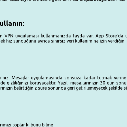
ullanın:
ken VPN uygulaması kullanmanızda fayda var. App Store’da üc
k hız sunduğunu ayrıca sınırsız veri kullanımına izin verdiğin
:
jlarınızı Mesajlar uygulamasında sonsuza kadar tutmak yerine 
gizliliğinizi koruyacaktır. Yazılı mesajlarınızın 30 gün son
ınızın belirttiğiniz süre sonunda geri getirilemeyecek şekilde s
lerimizi toplar ki bunu bilme