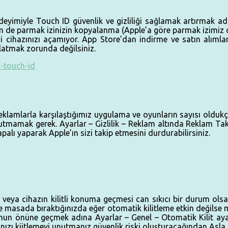
imiyle Touch ID güvenlik ve gizliliği sağlamak artırmak adına 
de parmak izinizin kopyalanma (Apple’a göre parmak izimiz ci
si cihazınızı açamıyor. App Store’dan indirme ve satın alımlar
latmak zorunda değilsiniz.
lamlarla karşılaştığımız uygulama ve oyunların sayısı oldukça f
tmamak gerek. Ayarlar – Gizlilik – Reklam altında Reklam Takib
apalı yaparak Apple’ın sizi takip etmesini durdurabilirsiniz.
 veya cihazın kilitli konuma geçmesi can sıkıcı bir durum olsa 
 masada bıraktığınızda eğer otomatik kilitleme etkin değilse m
r. Bunun önüne geçmek adına Ayarlar – Genel – Otomatik Kilit 
nızı kiitlemeyi unutmanız güvenlik riski oluşturacağından Asla 