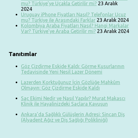
mu? Türkiye’ye Uçakla Getirilir mi?
23 Aralık
2024
Uruguay iPhone Fiyatları Nasıl? Telefonlar Ucuz
mu? Türkiye ile Arasındaki Farklar
23 Aralık 2024
Kolombiya Araba Fiyatları Nasıl? Hangi Markalar
Var? Türkiye’ye Araba Getirilir mi?
23 Aralık 2024
Tanıtımlar
Göz Çizdirme Eskide Kaldı: Görme Kusurlarının
Tedavisinde Yeni Nesil Lazer Dönemi
Lazerden Korktuğunuz İçin Gözlüğe Mahkûm
Olmayın: Göz Çizdirme Eskide Kaldı
Saç Ekimi Nedir ve Nasıl Yapılır? Murat Makascı
Klinik ile Hayalinizdeki Saçlara Kavuşun
Ankara’da Sağlıklı Gülüşlerin Adresi: Sincan Diş
(Alyadent Ağız ve Diş Sağlığı Polikliniği)