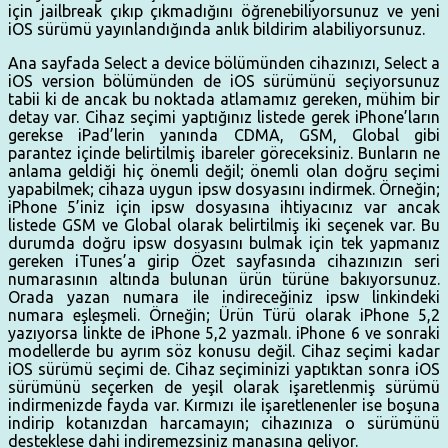
için jailbreak çıkıp çıkmadığını öğrenebiliyorsunuz ve yeni
iOS sürümü yayınlandığında anlık bildirim alabiliyorsunuz.
Ana sayfada Select a device bölümünden cihazınızı, Select a
iOS version bölümünden de iOS sürümünü seçiyorsunuz
tabii ki de ancak bu noktada atlamamız gereken, mühim bir
detay var. Cihaz seçimi yaptığınız listede gerek iPhone’ların
gerekse iPad’lerin yanında CDMA, GSM, Global gibi
parantez içinde belirtilmiş ibareler göreceksiniz. Bunların ne
anlama geldiği hiç önemli değil; önemli olan doğru seçimi
yapabilmek; cihaza uygun ipsw dosyasını indirmek. Örneğin;
iPhone 5’iniz için ipsw dosyasına ihtiyacınız var ancak
listede GSM ve Global olarak belirtilmiş iki seçenek var. Bu
durumda doğru ipsw dosyasını bulmak için tek yapmanız
gereken iTunes’a girip Özet sayfasında cihazınızın seri
numarasının altında bulunan ürün türüne bakıyorsunuz.
Orada yazan numara ile indireceğiniz ipsw linkindeki
numara eşleşmeli. Örneğin; Ürün Türü olarak iPhone 5,2
yazıyorsa linkte de iPhone 5,2 yazmalı. iPhone 6 ve sonraki
modellerde bu ayrım söz konusu değil. Cihaz seçimi kadar
iOS sürümü seçimi de. Cihaz seçiminizi yaptıktan sonra iOS
sürümünü seçerken de yeşil olarak işaretlenmiş sürümü
indirmenizde fayda var. Kırmızı ile işaretlenenler ise boşuna
indirip kotanızdan harcamayın; cihazınıza o sürümünü
desteklese dahi indiremezsiniz manasına geliyor.