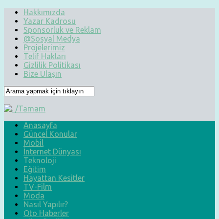
Hakkımızda
Yazar Kadrosu
Sponsorluk ve Reklam
@Sosyal Medya
Projelerimiz
Telif Hakları
Gizlilik Politikası
Bize Ulaşın
Anasayfa
Güncel Konular
Mobil
İnternet Dünyası
Teknoloji
Eğitim
Hayattan Kesitler
TV-Film
Moda
Nasıl Yapılır?
Oto Haberler