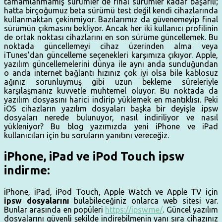
tamamlanmamış sürümler de final sürümler kadar başarılı;
hatta birçoğumuz beta sürümü test değil kendi cihazlarında
kullanmaktan çekinmiyor. Bazılarımız da güvenemeyip final
sürümün çıkmasını bekliyor. Ancak her iki kullanıcı profilinin
de ortak noktası cihazlarını en son sürüme güncellemek. Bu
noktada güncellemeyi cihaz üzerinden alma veya
iTunes’dan güncelleme seçenekleri karşımıza çıkıyor. Apple,
yazılım güncellemelerini dünya ile aynı anda sunduğundan
o anda internet bağlantı hızınız çok iyi olsa bile kablosuz
ağınız sorunluymuş gibi uzun bekleme süreleriyle
karşılaşmanız kuvvetle muhtemel oluyor. Bu noktada da
yazılım dosyasını harici indirip yüklemek en mantıklısı. Peki
iOS cihazların yazılım dosyaları başka bir deyişle .ipsw
dosyaları nerede bulunuyor, nasıl indiriliyor ve nasıl
yükleniyor? Bu blog yazımızda yeni iPhone ve iPad
kullanıcıları için bu soruların yanıtını vereceğiz.
iPhone, iPad ve iPod Touch ipsw
indirme:
iPhone, iPad, iPod Touch, Apple Watch ve Apple TV için
ipsw dosyalarını
bulabileceğiniz onlarca web sitesi var.
Bunlar arasında en popüleri
https://ipsw.me/
. Güncel yazılım
dosyalarını güvenli şekilde indirebilmenin yanı sıra cihazınız