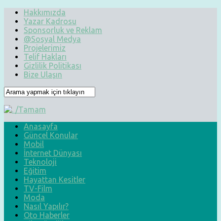
Hakkımızda
Yazar Kadrosu
Sponsorluk ve Reklam
@Sosyal Medya
Projelerimiz
Telif Hakları
Gizlilik Politikası
Bize Ulaşın
Anasayfa
Güncel Konular
Mobil
İnternet Dünyası
Teknoloji
Eğitim
Hayattan Kesitler
TV-Film
Moda
Nasıl Yapılır?
Oto Haberler