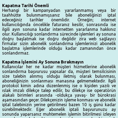
Kapatma Tarihi Önemli
Herhangi bir kampanyadan yararlanmamış veya bir
taahhütte bulunmamışsanız bile aboneliğinizi iptal
edeceğiniz tarihler önemlidir. Örneğin; internet
kullanıcılığında öncelikle faturanız kesilir, sonrasında ise
ilgili ayın sonuna kadar internetten yararlanma hakkınız
olur. Kullanıcılığı sonlandırma sürecinde işlemleri ay sonuna
doğru başlatmak ise doğru değildir zira web sağlayıcı
firmalar sizin abonelik sonlandırma işlemlerinizi abonelik
başlatma işlemlerinde olduğu kadar zamanından önce
sonlandırmaz.
Kapatma İşlemini Ay Sonuna Bırakmayın
Kullanıcılar her ne kadar müşteri hizmetlerine abonelik
sonlandırma başvurusu yapsalar da, müşteri temsilcisinin
size talebin alınmış olduğu iletmiş olarak bulunması,
aboneliğinizin sonlanması manasına gelmemektedir. İlgili
protokol kimin adına düzenlenmiş ise o kişiden yazılı ve
ıslak imzalı dilekçe talep edilir, bu dilekçe ise operatörün
alakalı birimleri arasında -oldukça yavaş- bir bürokrasi
aşamasından geçer. Dilekçenizin işleme konması ve abonelik
iptal talebinizin yerine getirilmesi bazen 10 iş günü kadar
sürebilmektedir. Eğer abonelik iptali başvurunuzu ay
sonunda yaparsanız muhtemelen işlemin bitirilmesi izleyen