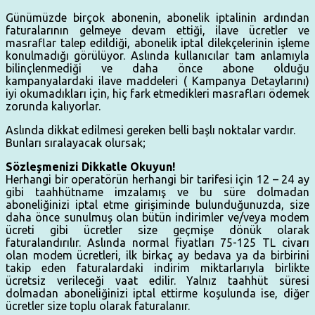
Günümüzde birçok abonenin, abonelik iptalinin ardından
faturalarının gelmeye devam ettiği, ilave ücretler ve
masraflar talep edildiği, abonelik iptal dilekçelerinin işleme
konulmadığı görülüyor. Aslında kullanıcılar tam anlamıyla
bilinçlenmediği ve daha önce abone olduğu
kampanyalardaki ilave maddeleri ( Kampanya Detaylarını)
iyi okumadıkları için, hiç fark etmedikleri masrafları ödemek
zorunda kalıyorlar.
Aslında dikkat edilmesi gereken belli başlı noktalar vardır.
Bunları sıralayacak olursak;
Sözleşmenizi Dikkatle Okuyun!
Herhangi bir operatörün herhangi bir tarifesi için 12 – 24 ay
gibi taahhütname imzalamış ve bu süre dolmadan
aboneliğinizi iptal etme girişiminde bulunduğunuzda, size
daha önce sunulmuş olan bütün indirimler ve/veya modem
ücreti gibi ücretler size geçmişe dönük olarak
faturalandırılır. Aslında normal fiyatları 75-125 TL civarı
olan modem ücretleri, ilk birkaç ay bedava ya da birbirini
takip eden faturalardaki indirim miktarlarıyla birlikte
ücretsiz verileceği vaat edilir. Yalnız taahhüt süresi
dolmadan aboneliğinizi iptal ettirme koşulunda ise, diğer
ücretler size toplu olarak faturalanır.