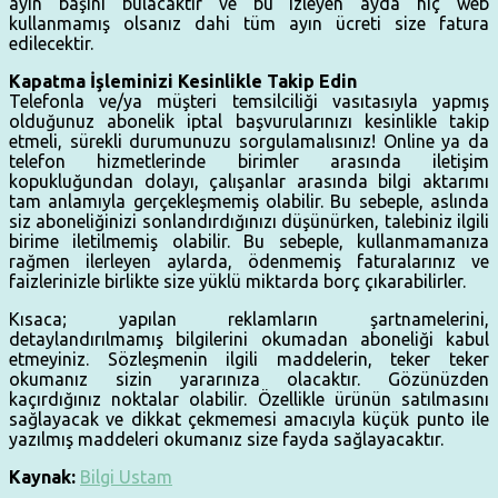
ayın başını bulacaktır ve bu izleyen ayda hiç web
kullanmamış olsanız dahi tüm ayın ücreti size fatura
edilecektir.
Kapatma İşleminizi Kesinlikle Takip Edin
Telefonla ve/ya müşteri temsilciliği vasıtasıyla yapmış
olduğunuz abonelik iptal başvurularınızı kesinlikle takip
etmeli, sürekli durumunuzu sorgulamalısınız! Online ya da
telefon hizmetlerinde birimler arasında iletişim
kopukluğundan dolayı, çalışanlar arasında bilgi aktarımı
tam anlamıyla gerçekleşmemiş olabilir. Bu sebeple, aslında
siz aboneliğinizi sonlandırdığınızı düşünürken, talebiniz ilgili
birime iletilmemiş olabilir. Bu sebeple, kullanmamanıza
rağmen ilerleyen aylarda, ödenmemiş faturalarınız ve
faizlerinizle birlikte size yüklü miktarda borç çıkarabilirler.
Kısaca; yapılan reklamların şartnamelerini,
detaylandırılmamış bilgilerini okumadan aboneliği kabul
etmeyiniz. Sözleşmenin ilgili maddelerin, teker teker
okumanız sizin yararınıza olacaktır. Gözünüzden
kaçırdığınız noktalar olabilir. Özellikle ürünün satılmasını
sağlayacak ve dikkat çekmemesi amacıyla küçük punto ile
yazılmış maddeleri okumanız size fayda sağlayacaktır.
Kaynak:
Bilgi Ustam