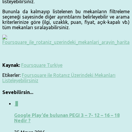
listeyebilirsiniz.
Bununla da kalmayıp listelenen bu mekanların filtreleme
seçeneği sayesinde diğer ayrıntılarını belirleyebilir ve arama
kriterlerinize göre (ilgi, uzaklık, puan, fiyat, açık-kapalı vb.)
tüm mekanları sıralayabilirsiniz.
Kaynak:
Foursquare Turkiye
Etikerler:
Foursquare ile Rotanız Üzerindeki Mekanları
Listeleyebilirsiniz
Sevebilirsin...
1
Google Play’de bulunan PEGI 3 – 7- 12 – 16 – 18
Nedir ?