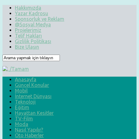
Hakkımızda
Yazar Kadrosu
Sponsorluk ve Reklam
@Sosyal Medya
Projelerimiz
Telif Hakları
Gizlilik Politikası
Bize Ulaşın
Anasayfa
Güncel Konular
Mobil
İnternet Dünyası
Teknoloji
Eğitim
Hayattan Kesitler
TV-Film
Moda
Nasıl Yapılır?
Oto Haberler