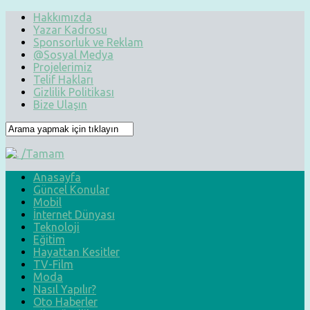
Hakkımızda
Yazar Kadrosu
Sponsorluk ve Reklam
@Sosyal Medya
Projelerimiz
Telif Hakları
Gizlilik Politikası
Bize Ulaşın
Anasayfa
Güncel Konular
Mobil
İnternet Dünyası
Teknoloji
Eğitim
Hayattan Kesitler
TV-Film
Moda
Nasıl Yapılır?
Oto Haberler