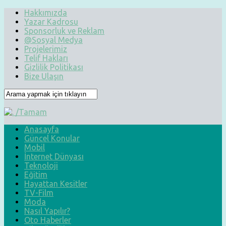
Hakkımızda
Yazar Kadrosu
Sponsorluk ve Reklam
@Sosyal Medya
Projelerimiz
Telif Hakları
Gizlilik Politikası
Bize Ulaşın
Anasayfa
Güncel Konular
Mobil
İnternet Dünyası
Teknoloji
Eğitim
Hayattan Kesitler
TV-Film
Moda
Nasıl Yapılır?
Oto Haberler