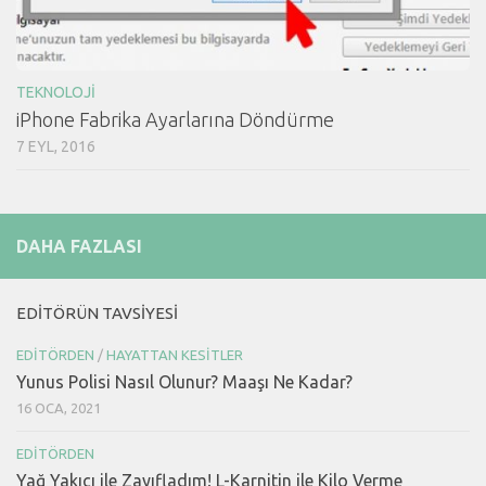
TEKNOLOJI
iPhone Fabrika Ayarlarına Döndürme
7 EYL, 2016
DAHA FAZLASI
EDITÖRÜN TAVSIYESI
EDITÖRDEN
/
HAYATTAN KESITLER
Yunus Polisi Nasıl Olunur? Maaşı Ne Kadar?
16 OCA, 2021
EDITÖRDEN
Yağ Yakıcı ile Zayıfladım! L-Karnitin ile Kilo Verme