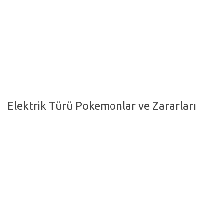
Hayattan Kesitler
TV-Film
Moda
Nasıl Yapılır?
Oto Haberler
Elektrik Türü Pokemonlar ve Zararları
Cilt-Güzellik