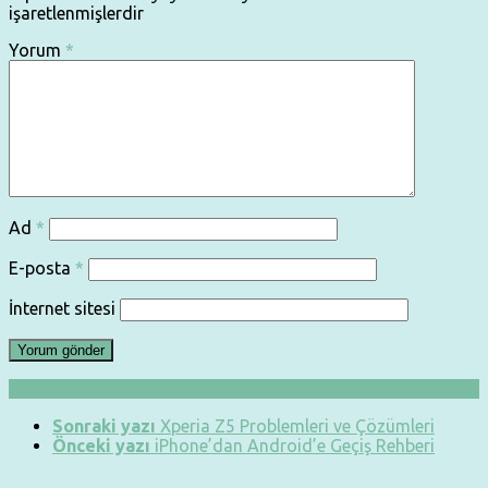
işaretlenmişlerdir
Yorum
*
Ad
*
E-posta
*
İnternet sitesi
Sonraki yazı
Xperia Z5 Problemleri ve Çözümleri
Önceki yazı
iPhone’dan Android’e Geçiş Rehberi