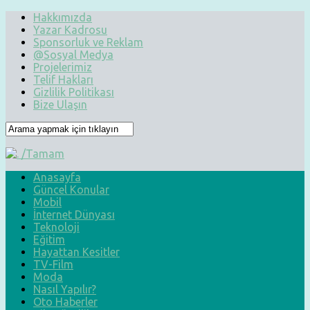
Hakkımızda
Yazar Kadrosu
Sponsorluk ve Reklam
@Sosyal Medya
Projelerimiz
Telif Hakları
Gizlilik Politikası
Bize Ulaşın
Anasayfa
Güncel Konular
Mobil
İnternet Dünyası
Teknoloji
Eğitim
Hayattan Kesitler
TV-Film
Moda
Nasıl Yapılır?
Oto Haberler