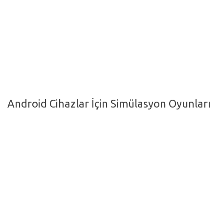
Hayattan Kesitler
TV-Film
Moda
Nasıl Yapılır?
Oto Haberler
Android Cihazlar İçin Simülasyon Oyunları
Cilt-Güzellik