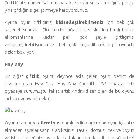
ürettiğiniz ürünleri satarak para kazanıyor ve kazandığınız parayı
yine çiftliğinizi geliştirmeye harcıyorsunuz.
Ayrıca oyun çiftliğinizi
kişiselleştirebilmeniz
için pek çok
seçenek sunuyor. Çiçeklerden ağaçlara, süslerden farklı bahçe
ekipmanlarına kadar pek çok şeyle çiftliğinizi
zenginleştirebiliyorsunuz. Pek çok keşfedilecek öğe oyunda
sizleri bekliyor.
Hay Day
Bir diğer
çiftlik
oyunu deyince akla gelen oyun, benim de
favorim olan Hay Day. Hay Day öncelikle iOS cihazlar için
piyasaya sürülmüştü, fakat artık Android sahipleri de bu oyunu
indirip oynayabilmekte.
Oyunu tamamen
ücretsiz
olarak indirip ardından oyun içi satın
almadan eşyalar satın alabilirsiniz. Tavuk, domuz, inek ve koyun
yetiştirebileceğiniz oyunda tarlalarınızda kendi mahsüllerinizi