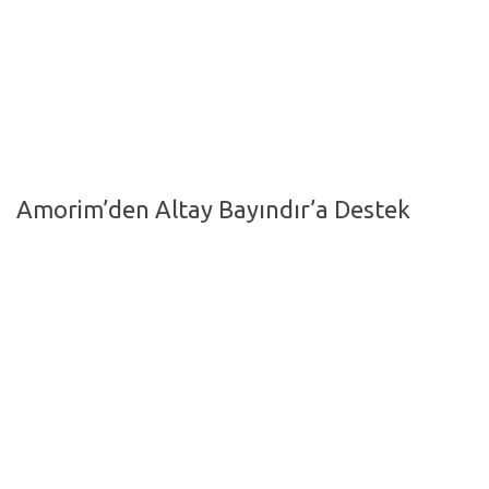
Hayattan Kesitler
TV-Film
Moda
Nasıl Yapılır?
Oto Haberler
Amorim’den Altay Bayındır’a Destek
Cilt-Güzellik