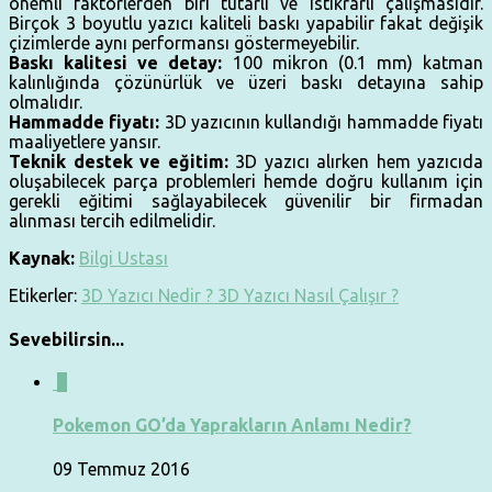
önemli faktörlerden biri tutarlı ve istikrarlı çalışmasıdır.
Birçok 3 boyutlu yazıcı kaliteli baskı yapabilir fakat değişik
çizimlerde aynı performansı göstermeyebilir.
Baskı kalitesi ve detay:
100 mikron (0.1 mm) katman
kalınlığında çözünürlük ve üzeri baskı detayına sahip
olmalıdır.
Hammadde fiyatı:
3D yazıcının kullandığı hammadde fiyatı
maaliyetlere yansır.
Teknik destek ve eğitim:
3D yazıcı alırken hem yazıcıda
oluşabilecek parça problemleri hemde doğru kullanım için
gerekli eğitimi sağlayabilecek güvenilir bir firmadan
alınması tercih edilmelidir.
Kaynak:
Bilgi Ustası
Etikerler:
3D Yazıcı Nedir ? 3D Yazıcı Nasıl Çalışır ?
Sevebilirsin...
0
Pokemon GO’da Yaprakların Anlamı Nedir?
09 Temmuz 2016