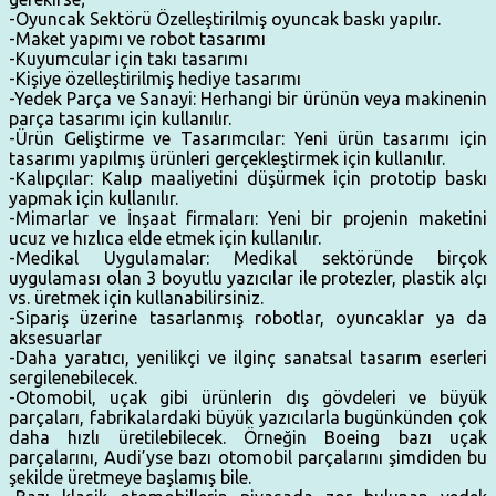
-Oyuncak Sektörü Özelleştirilmiş oyuncak baskı yapılır.
-Maket yapımı ve robot tasarımı
-Kuyumcular için takı tasarımı
-Kişiye özelleştirilmiş hediye tasarımı
-Yedek Parça ve Sanayi: Herhangi bir ürünün veya makinenin
parça tasarımı için kullanılır.
-Ürün Geliştirme ve Tasarımcılar: Yeni ürün tasarımı için
tasarımı yapılmış ürünleri gerçekleştirmek için kullanılır.
-Kalıpçılar: Kalıp maaliyetini düşürmek için prototip baskı
yapmak için kullanılır.
-Mimarlar ve İnşaat firmaları: Yeni bir projenin maketini
ucuz ve hızlıca elde etmek için kullanılır.
-Medikal Uygulamalar: Medikal sektöründe birçok
uygulaması olan 3 boyutlu yazıcılar ile protezler, plastik alçı
vs. üretmek için kullanabilirsiniz.
-Sipariş üzerine tasarlanmış robotlar, oyuncaklar ya da
aksesuarlar
-Daha ya­ratıcı, yenilikçi ve ilginç sanatsal tasarım eserleri
ser­gilenebilecek.
-Otomobil, uçak gibi ürünlerin dış gövdeleri ve büyük
parçaları, fabrikalardaki büyük yazıcılarla bu­günkünden çok
daha hızlı üretilebilecek. Örneğin Boeing bazı uçak
parçalarını, Audi’yse bazı otomo­bil parçalarını şimdiden bu
şekilde üretmeye başla­mış bile.