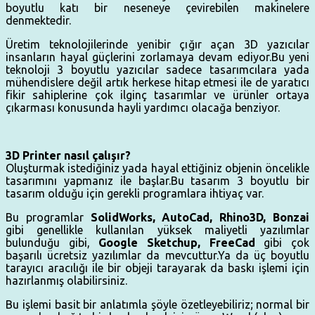
boyutlu katı bir neseneye çevirebilen makinelere
denmektedir.
Üretim teknolojilerinde yenibir çığır açan 3D yazıcılar
insanların hayal güçlerini zorlamaya devam ediyor.Bu yeni
teknoloji 3 boyutlu yazıcılar sadece tasarımcılara yada
mühendislere değil artık herkese hitap etmesi ile de yaratıcı
fikir sahiplerine çok ilginç tasarımlar ve ürünler ortaya
çıkarması konusunda hayli yardımcı olacağa benziyor.
3D Printer nasıl çalışır?
Oluşturmak istediğiniz yada hayal ettiğiniz objenin öncelikle
tasarımını yapmanız ile başlar.Bu tasarım 3 boyutlu bir
tasarım olduğu için gerekli programlara ihtiyaç var.
Bu programlar
SolidWorks, AutoCad, Rhino3D, Bonzai
gibi genellikle kullanılan yüksek maliyetli yazılımlar
bulunduğu gibi,
Google Sketchup, FreeCad
gibi çok
başarılı ücretsiz yazılımlar da mevcuttur.Ya da üç boyutlu
tarayıcı aracılığı ile bir objeji tarayarak da baskı işlemi için
hazırlanmış olabilirsiniz.
Bu işlemi basit bir anlatımla şöyle özetleyebiliriz; normal bir