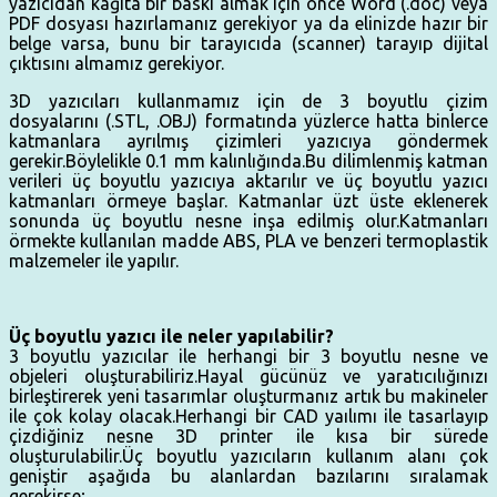
yazıcıdan kağıta bir baskı almak için önce Word (.doc) veya
PDF dosyası hazırlamanız gerekiyor ya da elinizde hazır bir
belge varsa, bunu bir tarayıcıda (scanner) tarayıp dijital
çıktısını almamız gerekiyor.
3D yazıcıları kullanmamız için de 3 boyutlu çizim
dosyalarını (.STL, .OBJ) formatında yüzlerce hatta binlerce
katmanlara ayrılmış çizimleri yazıcıya göndermek
gerekir.Böylelikle 0.1 mm kalınlığında.Bu dilimlenmiş katman
verileri üç boyutlu yazıcıya aktarılır ve üç boyutlu yazıcı
katmanları örmeye başlar. Katmanlar üzt üste eklenerek
sonunda üç boyutlu nesne inşa edilmiş olur.Katmanları
örmekte kullanılan madde ABS, PLA ve benzeri termoplastik
malzemeler ile yapılır.
Üç boyutlu yazıcı ile neler yapılabilir?
3 boyutlu yazıcılar ile herhangi bir 3 boyutlu nesne ve
objeleri oluşturabiliriz.Hayal gücünüz ve yaratıcılığınızı
birleştirerek yeni tasarımlar oluşturmanız artık bu makineler
ile çok kolay olacak.Herhangi bir CAD yaılımı ile tasarlayıp
çizdiğiniz nesne 3D printer ile kısa bir sürede
oluşturulabilir.Üç boyutlu yazıcıların kullanım alanı çok
geniştir aşağıda bu alanlardan bazılarını sıralamak
gerekirse;