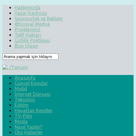
Hakkımızda
Yazar Kadrosu
Sponsorluk ve Reklam
@Sosyal Medya
Projelerimiz
Telif Hakları
Gizlilik Politikası
Bize Ulaşın
Anasayfa
Güncel Konular
Mobil
İnternet Dünyası
Teknoloji
Eğitim
Hayattan Kesitler
TV-Film
Moda
Nasıl Yapılır?
Oto Haberler