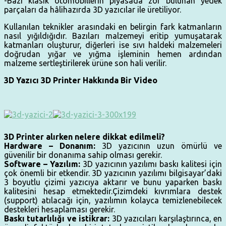
-Bazı klasik otomobillerin piyasada zor bu­lunan yedek
parçaları da hâlihazırda 3D yazıcılar ile üretiliyor.
Kullanılan teknikler arasındaki en belirgin fark katmanların
nasıl yığıldığıdır. Bazıları malzemeyi eritip yumuşatarak
katmanları oluşturur, diğerleri ise sıvı haldeki malzemeleri
doğrudan yığar ve yığ­ma işleminin hemen ardından
malzeme sertleştirilerek ürüne son hali verilir.
3D Yazıcı 3D Printer Hakkında Bir Video
3D Printer alırken nelere dikkat edilmeli?
Hardware – Donanım:
3D yazıcının uzun ömürlü ve
güvenilir bir donanıma sahip olması gerekir.
Software – Yazılım:
3D yazıcının yazılımı baskı kalitesi için
çok önemli bir etkendir. 3D yazıcının yazılımı bilgisayar’daki
3 boyutlu çizimi yazıcıya aktarır ve bunu yaparken baskı
kalitesini hesap etmektedir.Çizimdeki kıvrımlara destek
(support) atılacağı için, yazılımın kolayca temizlenebilecek
destekleri hesaplaması gerekir.
Baskı tutarlılığı ve istikrar:
3D yazıcıları karşılaştırınca, en