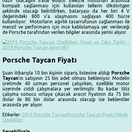
hazır olacağını ifade ediyor. Elektrik motorları arasında
kompalt sağlanması için kullanılan tellerin dikdörtgen
şeklinde olacağı belirtilirken, bataryası da her biri 4 V
değerindeki 800 v’a ulaşmasını sağlayan 400 hücre
kullanılıyor. Motorların ağırlık tasarrufunun sağlanması ile
menzil ve performans için ince kablolamaya yer verileceği
de Porsche tarafından verilen bilgiler arasında yerini alıyor.
Porsche Taycan Fiyatı
Şuan itibarıyla 10 bin kişinin sipariş listesine aldığı
Porsche
Taycan
’ın satışının 25 bin adet olması bekleniyor. Modelin
üretimde 40 uzman personel çalışırken, özellikle motor
üzerinde ciddi çalışmalara yer verilmiştir. Bu kadar titiz
çalışma sonucu ortaya çıkacak aracın fiyatının da 75 bin
dolar ile 80 bin dolar arasında olacağı ise beklentiler
arasında yer alıyor.
Etikerler:
2019 Porsche Taycan
Porsche Taycan Fiyatı
Teknik
Özellikleri
Sevebilirsin...