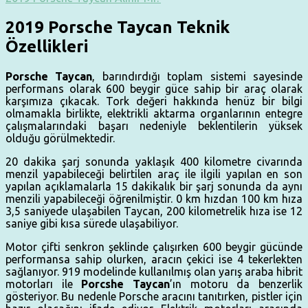
2019 Porsche Taycan Teknik
Özellikleri
Porsche Taycan
, barındırdığı toplam sistemi sayesinde
performans olarak 600 beygir güce sahip bir araç olarak
karşımıza çıkacak. Tork değeri hakkında henüz bir bilgi
olmamakla birlikte, elektrikli aktarma organlarının entegre
çalışmalarındaki başarı nedeniyle beklentilerin yüksek
olduğu görülmektedir.
20 dakika şarj sonunda yaklaşık 400 kilometre civarında
menzil yapabileceği belirtilen araç ile ilgili yapılan en son
yapılan açıklamalarla 15 dakikalık bir şarj sonunda da aynı
menzili yapabileceği öğrenilmiştir. 0 km hızdan 100 km hıza
3,5 saniyede ulaşabilen Taycan, 200 kilometrelik hıza ise 12
saniye gibi kısa sürede ulaşabiliyor.
Motor çifti senkron şeklinde çalışırken 600 beygir gücünde
performansa sahip olurken, aracın çekici ise 4 tekerlekten
sağlanıyor. 919 modelinde kullanılmış olan yarış araba hibrit
motorları ile
Porcshe Taycan
’ın motoru da benzerlik
gösteriyor. Bu nedenle Porsche aracını tanıtırken, pistler için