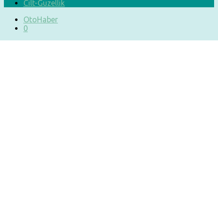
Cilt-Güzellik
OtoHaber
0