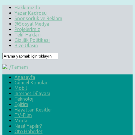
Hakkımızda
Yazar Kadrosu
Sponsorluk ve Reklam
@Sosyal Medya
Projelerimiz
Telif Hakları
Gizlilik Politikası
Bize Ulaşın
Anasayfa
Güncel Konular
Mobil
İnternet Dünyası
Teknoloji
Eğitim
Hayattan Kesitler
TV-Film
Moda
Nasıl Yapılır?
Oto Haberler