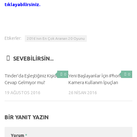
tıklayabilirsiniz.
Etikerler:
2016’nın En Çok Aranan 20 Oyunu
SEVEBILIRSIN...
0
0
Tinder’da Eşleştiğiniz Kişiden
Yeni Başlayanlar İçin iPhone
Cevap Gelmiyor mu?
Kamera Kullanım İpuçları
19 AĞUSTOS 2016
26 NISAN 2016
BIR YANIT YAZIN
Yorum
*