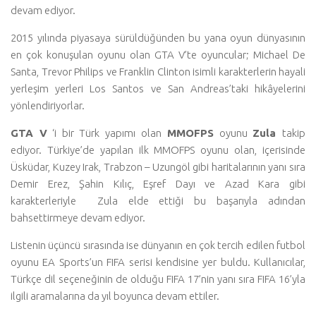
devam ediyor.
2015 yılında piyasaya sürüldüğünden bu yana oyun dünyasının
en çok konuşulan oyunu olan GTA V’te oyuncular; Michael De
Santa, Trevor Philips ve Franklin Clinton isimli karakterlerin hayali
yerleşim yerleri Los Santos ve San Andreas’taki hikâyelerini
yönlendiriyorlar.
GTA V
‘i bir Türk yapımı olan
MMOFPS
oyunu
Zula
takip
ediyor. Türkiye’de yapılan ilk MMOFPS oyunu olan, içerisinde
Üsküdar, Kuzey Irak, Trabzon – Uzungöl gibi haritalarının yanı sıra
Demir Erez, Şahin Kılıç, Eşref Dayı ve Azad Kara gibi
karakterleriyle Zula elde ettiği bu başarıyla adından
bahsettirmeye devam ediyor.
Listenin üçüncü sırasında ise dünyanın en çok tercih edilen futbol
oyunu EA Sports’un FIFA serisi kendisine yer buldu. Kullanıcılar,
Türkçe dil seçeneğinin de olduğu FIFA 17’nin yanı sıra FIFA 16’yla
ilgili aramalarına da yıl boyunca devam ettiler.