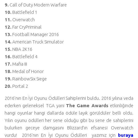
9.
Call of Duty Modern Warfare
10.
Battlefield 1
11.
Overwatch
12.
Far CryPriminal
13.
Football Manager 2016
14.
American Truck Simulator
15.
NBA 2K16
16.
Battlefield 4
17.
Mafia III
18.
Medal of Honor
19.
RainbowSix Siege
20.
Portal 2
2016’nın En İyi Oyunu Ödülleri Sahiplerini buldu. 2016 yılına veda
ederken geleneksel TGA yani
The Game Awards
etkinliğinde
hangi oyunlar hangi dallarda ödüle layık görüldüler belli oldu.
Yılın oyunu ödülleri her sene olduğu gibi bu sene de sahiplerini
bulurken geceye damgasını Blizzard’ın efsanesi Overwatch
vurdu! 2016’nın En İyi Oyunu Ödülleri yazımız için
buraya