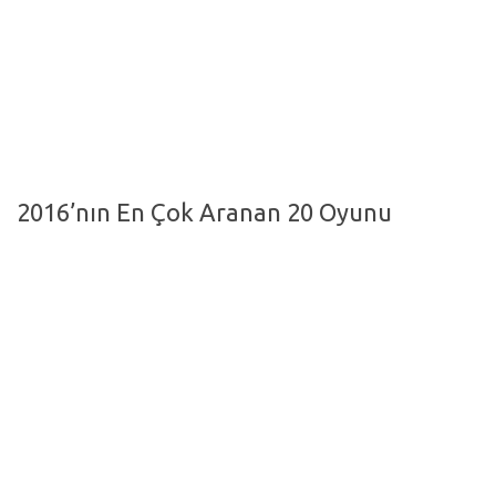
Hayattan Kesitler
TV-Film
Moda
Nasıl Yapılır?
Oto Haberler
2016’nın En Çok Aranan 20 Oyunu
Cilt-Güzellik