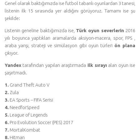
Genel olarak baktığımızda ise futbol tabanlı oyunlardan 3 tanesi,
listenin ilk 15 sırasında yer aldığını görüyoruz. Tamamı ise şu
şekilde:
Listenin geneline baktığımızda ise,
Türk oyun severlerin
2016
yılı boyunca yaptıkları aramalarda aksiyon-macera, spor, FPS ,
araba yarışı, strateji ve simülasyon gibi oyun türleri
ön plana
çıkıyor.
Yandex
tarafından yapılan araştırmada
ilk sırayı
alan oyun ise
şaşırtmadı.
1.
Grand Theft Auto V
2.
Zula
3.
EA Sports – FIFA Serisi
4.
NeedforSpeed
5.
League of Legends
6.
Pro Evolution Soccer (PES) 2017
7.
MortalKombat
8.
Hitman