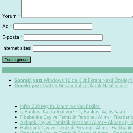
Yorum
*
Ad
*
E-posta
*
İnternet sitesi
Sonraki yazı
Windows 10’da Kilit Ekranı Nasıl Özelleştir
Önceki yazı
Twitter Hesabı Kalıcı Olarak Nasıl Silinir?
Infex 200 Mg: Kullanımı ve Yan Etkileri
İş Bankası Kaçta Açılıyor? – İş Bankası Açılış Saati
Fibabanka Çay ve Temizlik Personeli Alımı – Fibabanka
Akbank Çay ve Temizlik Personeli Alımı – Akbank İş İ
Halkbank Çay ve Temizlik Personeli Alımı – Halkbank İ