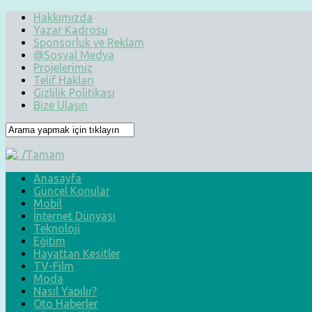
Hakkımızda
Yazar Kadrosu
Sponsorluk ve Reklam
@Sosyal Medya
Projelerimiz
Telif Hakları
Gizlilik Politikası
Bize Ulaşın
Anasayfa
Güncel Konular
Mobil
İnternet Dünyası
Teknoloji
Eğitim
Hayattan Kesitler
TV-Film
Moda
Nasıl Yapılır?
Oto Haberler