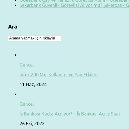
Odeabank Çay ve Temizlik Görevlisi Alımı – Odeabank
Şekerbank Güvenlik Görevlisi Alıyor mu? Şekerbank G
Ara
Güncel
Infex 200 Mg: Kullanımı ve Yan Etkileri
11 Haz, 2024
Güncel
İş Bankası Kaçta Açılıyor? – İş Bankası Açılış Saati
26 Eki, 2022