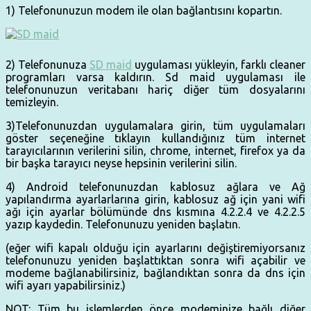
1) Telefonunuzun modem ile olan bağlantısını kopartın.
2) Telefonunuza
SD maid
uygulaması yükleyin, farklı cleaner
programları varsa kaldırın. Sd maid uygulaması ile
telefonunuzun veritabanı hariç diğer tüm dosyalarını
temizleyin.
3)Telefonunuzdan uygulamalara girin, tüm uygulamaları
göster seçeneğine tıklayın kullandığınız tüm internet
tarayıcılarının verilerini silin, chrome, internet, firefox ya da
bir başka tarayıcı neyse hepsinin verilerini silin.
4) Android telefonunuzdan kablosuz ağlara ve Ağ
yapılandırma ayarlarlarına girin, kablosuz ağ için yani wifi
ağı için ayarlar bölümünde dns kısmına 4.2.2.4 ve 4.2.2.5
yazıp kaydedin. Telefonunuzu yeniden başlatın.
(eğer wifi kapalı olduğu için ayarlarını değiştiremiyorsanız
telefonunuzu yeniden başlattıktan sonra wifi açabilir ve
modeme bağlanabilirsiniz, bağlandıktan sonra da dns için
wifi ayarı yapabilirsiniz.)
NOT: Tüm bu işlemlerden önce modeminize bağlı diğer