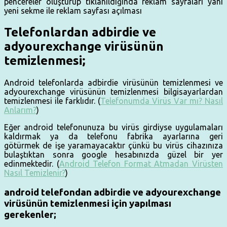
pencereler oluşturup tıklanıldığında reklam sayfaları yani
yeni sekme ile reklam sayfası açılması
Telefonlardan adbirdie ve
adyourexchange virüsünün
temizlenmesi;
Android telefonlarda adbirdie virüsünün temizlenmesi ve
adyourexchange virüsünün temizlenmesi bilgisayarlardan
temizlenmesi ile farklıdır. (
Telefonumda Virüs Var mı? Nasıl
Anlarım?
)
Eğer android telefonunuza bu virüs girdiyse uygulamaları
kaldırmak ya da telefonu fabrika ayarlarına geri
götürmek de işe yaramayacaktır çünkü bu virüs cihazınıza
bulaştıktan sonra google hesabınızda güzel bir yer
edinmektedir. (
Android Telefon Format Atmadan Virüsten
Nasıl Temizlenir?
)
android telefondan adbirdie ve adyourexchange
virüsünün temizlenmesi için yapılması
gerekenler;