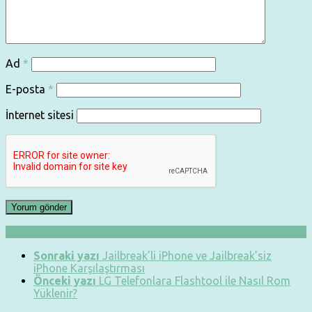
Ad
*
E-posta
*
İnternet sitesi
Sonraki yazı
Jailbreak’li iPhone ve Jailbreak’siz
iPhone Karşılaştırması
Önceki yazı
LG Telefonlara Flashtool ile Nasıl Rom
Yüklenir?