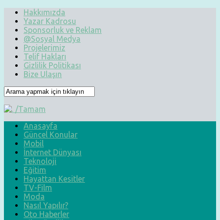
Hakkımızda
Yazar Kadrosu
Sponsorluk ve Reklam
@Sosyal Medya
Projelerimiz
Telif Hakları
Gizlilik Politikası
Bize Ulaşın
Anasayfa
Güncel Konular
Mobil
İnternet Dünyası
Teknoloji
Eğitim
Hayattan Kesitler
TV-Film
Moda
Nasıl Yapılır?
Oto Haberler