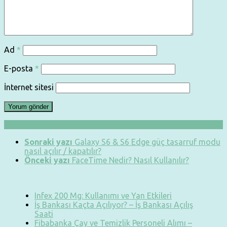
Ad
*
E-posta
*
İnternet sitesi
Sonraki yazı
Galaxy S6 & S6 Edge güç tasarruf modu
nasıl açılır / kapatılır?
Önceki yazı
FaceTime Nedir? Nasıl Kullanılır?
Infex 200 Mg: Kullanımı ve Yan Etkileri
İş Bankası Kaçta Açılıyor? – İş Bankası Açılış
Saati
Fibabanka Çay ve Temizlik Personeli Alımı –