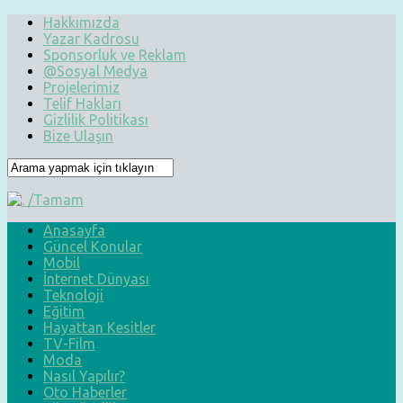
Hakkımızda
Yazar Kadrosu
Sponsorluk ve Reklam
@Sosyal Medya
Projelerimiz
Telif Hakları
Gizlilik Politikası
Bize Ulaşın
Anasayfa
Güncel Konular
Mobil
İnternet Dünyası
Teknoloji
Eğitim
Hayattan Kesitler
TV-Film
Moda
Nasıl Yapılır?
Oto Haberler