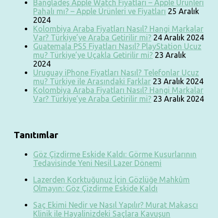
Bangladeş Apple Watch Fiyatları – Apple Ürünleri
Pahalı mı? – Apple Ürünleri ve Fiyatları
25 Aralık
2024
Kolombiya Araba Fiyatları Nasıl? Hangi Markalar
Var? Türkiye’ye Araba Getirilir mi?
24 Aralık 2024
Guatemala PS5 Fiyatları Nasıl? PlayStation Ucuz
mu? Türkiye’ye Uçakla Getirilir mi?
23 Aralık
2024
Uruguay iPhone Fiyatları Nasıl? Telefonlar Ucuz
mu? Türkiye ile Arasındaki Farklar
23 Aralık 2024
Kolombiya Araba Fiyatları Nasıl? Hangi Markalar
Var? Türkiye’ye Araba Getirilir mi?
23 Aralık 2024
Tanıtımlar
Göz Çizdirme Eskide Kaldı: Görme Kusurlarının
Tedavisinde Yeni Nesil Lazer Dönemi
Lazerden Korktuğunuz İçin Gözlüğe Mahkûm
Olmayın: Göz Çizdirme Eskide Kaldı
Saç Ekimi Nedir ve Nasıl Yapılır? Murat Makascı
Klinik ile Hayalinizdeki Saçlara Kavuşun