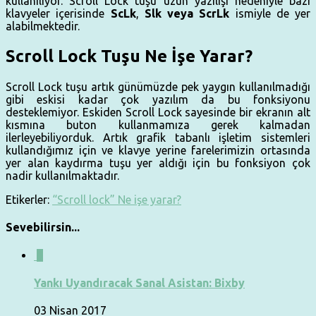
kullanılıyor. Scroll Lock tuşu uzun yazılışı nedeniyle bazı
klavyeler içerisinde
ScLk
,
Slk veya
ScrLk
ismiyle de yer
alabilmektedir.
Scroll Lock Tuşu Ne İşe Yarar?
Scroll Lock tuşu artık günümüzde pek yaygın kullanılmadığı
gibi eskisi kadar çok yazılım da bu fonksiyonu
desteklemiyor. Eskiden Scroll Lock sayesinde bir ekranın alt
kısmına buton kullanmamıza gerek kalmadan
ilerleyebiliyorduk. Artık grafik tabanlı işletim sistemleri
kullandığımız için ve klavye yerine farelerimizin ortasında
yer alan kaydırma tuşu yer aldığı için bu fonksiyon çok
nadir kullanılmaktadır.
Etikerler:
“Scroll lock” Ne işe yarar?
Sevebilirsin...
0
Yankı Uyandıracak Sanal Asistan: Bixby
03 Nisan 2017