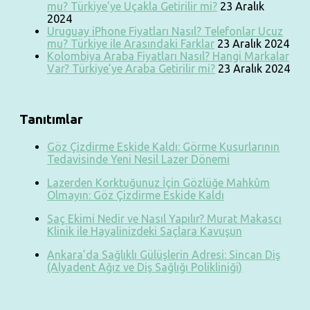
mu? Türkiye’ye Uçakla Getirilir mi?
23 Aralık
2024
Uruguay iPhone Fiyatları Nasıl? Telefonlar Ucuz
mu? Türkiye ile Arasındaki Farklar
23 Aralık 2024
Kolombiya Araba Fiyatları Nasıl? Hangi Markalar
Var? Türkiye’ye Araba Getirilir mi?
23 Aralık 2024
Tanıtımlar
Göz Çizdirme Eskide Kaldı: Görme Kusurlarının
Tedavisinde Yeni Nesil Lazer Dönemi
Lazerden Korktuğunuz İçin Gözlüğe Mahkûm
Olmayın: Göz Çizdirme Eskide Kaldı
Saç Ekimi Nedir ve Nasıl Yapılır? Murat Makascı
Klinik ile Hayalinizdeki Saçlara Kavuşun
Ankara’da Sağlıklı Gülüşlerin Adresi: Sincan Diş
(Alyadent Ağız ve Diş Sağlığı Polikliniği)