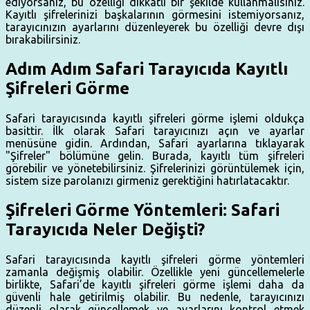
ediyorsanız, bu özelliği dikkatli bir şekilde kullanmalısınız.
Kayıtlı şifrelerinizi başkalarının görmesini istemiyorsanız,
tarayıcınızın ayarlarını düzenleyerek bu özelliği devre dışı
bırakabilirsiniz.
Adım Adım Safari Tarayıcıda Kayıtlı
Şifreleri Görme
Safari tarayıcısında kayıtlı şifreleri görme işlemi oldukça
basittir. İlk olarak Safari tarayıcınızı açın ve ayarlar
menüsüne gidin. Ardından, Safari ayarlarına tıklayarak
"Şifreler" bölümüne gelin. Burada, kayıtlı tüm şifreleri
görebilir ve yönetebilirsiniz. Şifrelerinizi görüntülemek için,
sistem size parolanızı girmeniz gerektiğini hatırlatacaktır.
Şifreleri Görme Yöntemleri: Safari
Tarayıcıda Neler Değişti?
Safari tarayıcısında kayıtlı şifreleri görme yöntemleri
zamanla değişmiş olabilir. Özellikle yeni güncellemelerle
birlikte, Safari’de kayıtlı şifreleri görme işlemi daha da
güvenli hale getirilmiş olabilir. Bu nedenle, tarayıcınızı
düzenli olarak güncellemek ve ayarlarını kontrol etmek