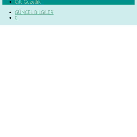
Cilt-Güzellik
GÜNCEL BİLGİLER
0