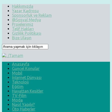
Hakkımızda
Yazar Kadrosu
Sponsorluk ve Reklam
@Sosyal Medya
Projelerimiz
Telif Hakları
Gizlilik Politikası
Bize Ulaşın
Anasayfa
Güncel Konular
Mobil
İnternet Dünyası
Teknoloji
Eğitim
Hayattan Kesitler
TV-Film
Moda
Nasıl Yapılır?
Oto Haberler