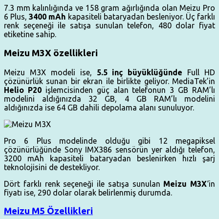
7.3 mm kalınlığında ve 158 gram ağırlığında olan Meizu Pro
6 Plus,
3400 mAh
kapasiteli bataryadan besleniyor. Üç farklı
renk seçeneği ile satışa sunulan telefon, 480 dolar fiyat
etiketine sahip.
Meizu M3X özellikleri
Meizu M3X modeli ise,
5.5 inç büyüklüğünde
Full HD
çözünürlük sunan bir ekran ile birlikte geliyor. MediaTek’in
Helio P20
işlemcisinden güç alan telefonun 3 GB RAM’lı
modelini aldığınızda 32 GB, 4 GB RAM’lı modelini
aldığınızda ise 64 GB dahili depolama alanı sunuluyor.
Pro 6 Plus modelinde olduğu gibi 12 megapiksel
çözünürlüğünde Sony IMX386 sensörün yer aldığı telefon,
3200 mAh kapasiteli bataryadan beslenirken hızlı şarj
teknolojisini de destekliyor.
Dört farklı renk seçeneği ile satışa sunulan
Meizu M3X
‘in
fiyatı ise, 290 dolar olarak belirlenmiş durumda.
Meizu M5 Özellikleri