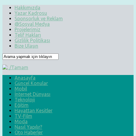
Hakkımızda
Yazar Kadrosu
Sponsorluk ve Reklam
@Sosyal Medya
Projelerimiz
Telif Hakları
Gizlilik Politikası
Bize Ulaşın
Anasayfa
Güncel Konular
Mobil
İnternet Dünyası
Teknoloji
Eğitim
Hayattan Kesitler
TV-Film
Moda
Nasıl Yapılır?
Oto Haberler