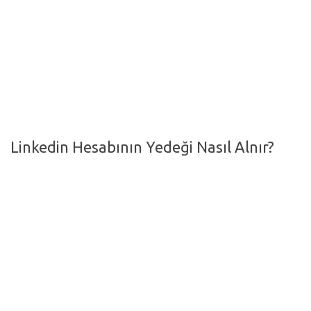
Hayattan Kesitler
TV-Film
Moda
Nasıl Yapılır?
Oto Haberler
Linkedin Hesabının Yedeği Nasıl Alnır?
Cilt-Güzellik