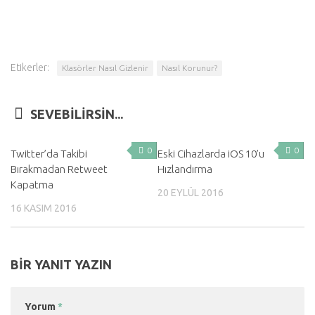
Etikerler:
Klasörler Nasıl Gizlenir
Nasıl Korunur?
SEVEBILIRSIN...
0
0
Twitter’da Takibi
Eski Cihazlarda iOS 10’u
Bırakmadan Retweet
Hızlandırma
Kapatma
20 EYLÜL 2016
16 KASIM 2016
BIR YANIT YAZIN
Yorum
*