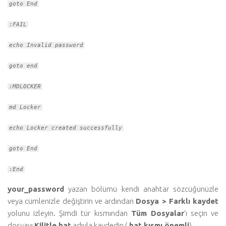
goto End
:FAIL
echo Invalid password
goto end
:MDLOCKER
md Locker
echo Locker created successfully
goto End
:End
your_password
yazan bölümü kendi anahtar sözcüğünüzle
veya cümlenizle değiştirin ve ardından
Dosya > Farklı kaydet
yolunu izleyin. Şimdi tür kısmından
Tüm Dosyalar
‘ı seçin ve
dosyayı
Kilitle.bat
adıyla kaydedin (
.bat kısmı önemli
).