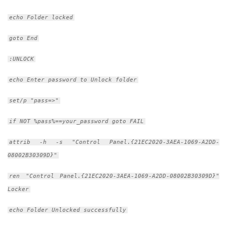
echo Folder locked
goto End
:UNLOCK
echo Enter password to Unlock folder
set/p "pass=>"
if NOT %pass%==your_password goto FAIL
attrib -h -s "Control Panel.{21EC2020-3AEA-1069-A2DD-
08002B30309D}"
ren "Control Panel.{21EC2020-3AEA-1069-A2DD-08002B30309D}"
Locker
echo Folder Unlocked successfully