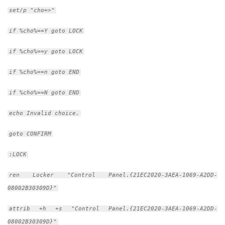
set/p "cho=>"
if %cho%==Y goto LOCK
if %cho%==y goto LOCK
if %cho%==n goto END
if %cho%==N goto END
echo Invalid choice.
goto CONFIRM
:LOCK
ren Locker "Control Panel.{21EC2020-3AEA-1069-A2DD-
08002B30309D}"
attrib +h +s "Control Panel.{21EC2020-3AEA-1069-A2DD-
08002B30309D}"