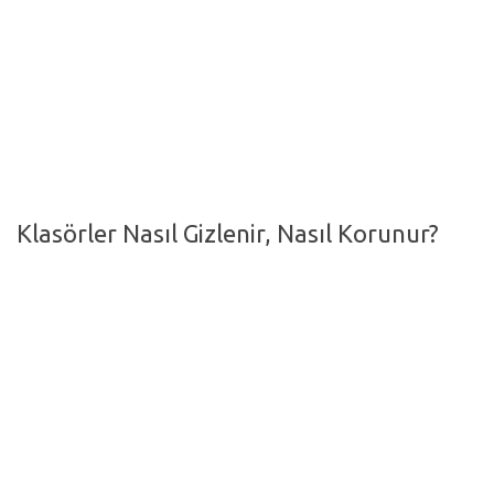
Hayattan Kesitler
TV-Film
Moda
Nasıl Yapılır?
Oto Haberler
Klasörler Nasıl Gizlenir, Nasıl Korunur?
Cilt-Güzellik