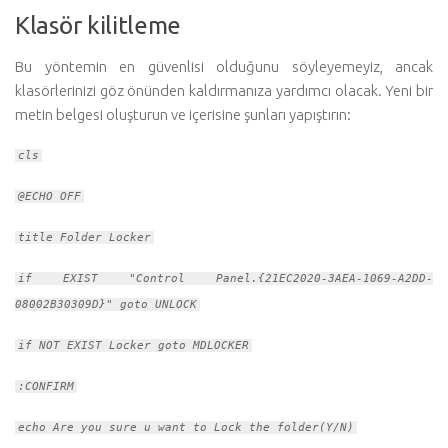
Klasör kilitleme
Bu yöntemin en güvenlisi olduğunu söyleyemeyiz, ancak
klasörlerinizi göz önünden kaldırmanıza yardımcı olacak. Yeni bir
metin belgesi oluşturun ve içerisine şunları yapıştırın:
cls
@ECHO OFF
title Folder Locker
if EXIST "Control Panel.{21EC2020-3AEA-1069-A2DD-
08002B30309D}" goto UNLOCK
if NOT EXIST Locker goto MDLOCKER
:CONFIRM
echo Are you sure u want to Lock the folder(Y/N)