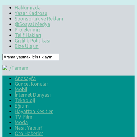
Hakkımızda
Yazar Kadrosu
Sponsorluk ve Reklam
@Sosyal Medya
Projelerimiz
Telif Hakları
Gizlilik Politikası
Bize Ulaşın
Anasayfa
Güncel Konular
Mobil
İnternet Dünyası
Teknoloji
Eğitim
Hayattan Kesitler
TV-Film
Moda
Nasıl Yapılır?
Oto Haberler