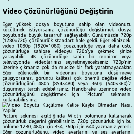
Video Çözünürlüğünü Değiştirin
Eğer yüksek dosya boyutuna sahip olan videonuzu
küçültmek istiyorsanız çözünürlüğü değiştirmek dosya
boyutunda büyük tasarruf sağlayabilir. Günümüzde 720p
(1280×720) çözünürlük standart hale geldi. Eğer elinizdeki
video 1080p (1920×1080) çöüzünürlüğe veya daha üstü
çözünürlüğe sahipse videoyu 720p’ye çekmek işinize
yarayabilir. 4K çözünürlüğe sahip bir monitör veya
televizyonda videolarınızı seyretmeyecekseniz 720p’nin
üzerine çıkmanız çok da mucize bir fark yaratmayacaktır.
Eğer eğlencelik bir videonun boyutunu düşürmeye
çalışıyorsanız, görüntü kalitesi çok önemli değilse video
çözünürlüğünü 480p (854×480) veya 360p (640×360)’a
düşürmeyi tercih edebilirsiniz. Handbrake üzerinde video
çözünürlüğünü değiştirmek için “Picture” sekmesini
kullanabilirsiniz:
Picture sekmesi açıldığında Width bölümünü kullanarak
çözünürlük değerini girebilirsiniz. 720p çözünürlük için bu
bölüme 1280, 480p için 854, 360p için 640 yazmanız yeterli.
Eğer çözünürlüğünü, video ayarlarını ve ses ayarlarını