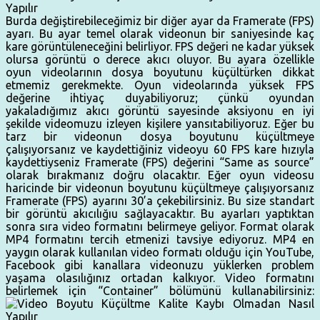
Burda değiştirebileceğimiz bir diğer ayar da Framerate (FPS)
ayarı. Bu ayar temel olarak videonun bir saniyesinde kaç
kare görüntüleneceğini belirliyor. FPS değeri ne kadar yüksek
olursa görüntü o derece akıcı oluyor. Bu ayara özellikle
oyun videolarının dosya boyutunu küçültürken dikkat
etmemiz gerekmekte. Oyun videolarında yüksek FPS
değerine ihtiyaç duyabiliyoruz; çünkü oyundan
yakaladığımız akıcı görüntü sayesinde aksiyonu en iyi
şekilde videomuzu izleyen kişilere yansıtabiliyoruz. Eğer bu
tarz bir videonun dosya boyutunu küçültmeye
çalışıyorsanız ve kaydettiğiniz videoyu 60 FPS kare hızıyla
kaydettiyseniz Framerate (FPS) değerini “Same as source”
olarak bırakmanız doğru olacaktır. Eğer oyun videosu
haricinde bir videonun boyutunu küçültmeye çalışıyorsanız
Framerate (FPS) ayarını 30’a çekebilirsiniz. Bu size standart
bir görüntü akıcılığıu sağlayacaktır. Bu ayarları yaptıktan
sonra sıra video formatını belirmeye geliyor. Format olarak
MP4 formatını tercih etmenizi tavsiye ediyoruz. MP4 en
yaygın olarak kullanılan video formatı olduğu için YouTube,
Facebook gibi kanallara videonuzu yüklerken problem
yaşama olasılığınız ortadan kalkıyor. Video formatını
belirlemek için “Container” bölümünü kullanabilirsiniz: