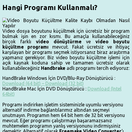
Hangi Programı Kullanmalı?
Video dosya boyutunu küçültmek için ücretsiz bir program
bulmak işin en zor kısmı. Bu amaçla kullanabileceğiniz
birçok farklı
video dönüştürme
ve
video boyutu
küçültme programı
mevcut. Fakat ücretsiz ve ihtiyaç
karşılayan bir programı seçmek istiyorsanız biraz araştırma
yapmanız gerekiyor. Biz video boyutu küçültme işlemi için
açık kaynak koduna sahip ve tamamen ücretsiz olarak
kullanabileceğiniz
Handbrake
adlı programı tercih ediyoruz:
HandBrake Windows İçin DVD/Blu-Ray Dönüştürücü :
Download (64 bit) –
Download (32 bit)
HandBrake Mac İçin DVD Dönüştürücü :
Download (Intel
64bit)
Programı indirirken işletim sisteminizle uyumlu versiyonu
alternatif indirme bağlantılarımız altından seçmeyi
unutmayın. Programın hem 64 bit hem de 32 bit versiyonu
mevcut. Eğer programı çalıştırmayı başaramazsanız
muhtemelen programın yanlış versiyonunu indirmişsiniz
demektir. Alternatif olarak
Freemake Video Converter
‘ı