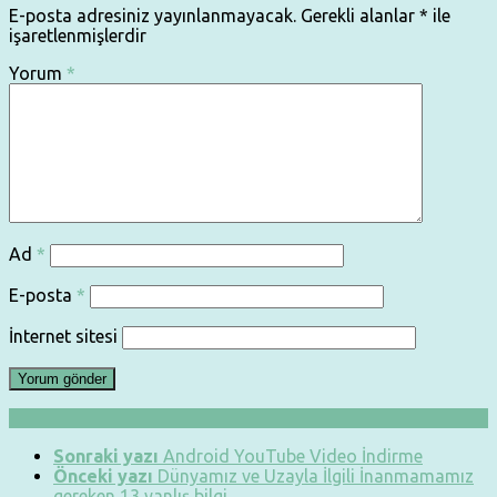
E-posta adresiniz yayınlanmayacak.
Gerekli alanlar
*
ile
işaretlenmişlerdir
Yorum
*
Ad
*
E-posta
*
İnternet sitesi
Sonraki yazı
Android YouTube Video İndirme
Önceki yazı
Dünyamız ve Uzayla İlgili İnanmamamız
gereken 13 yanlış bilgi