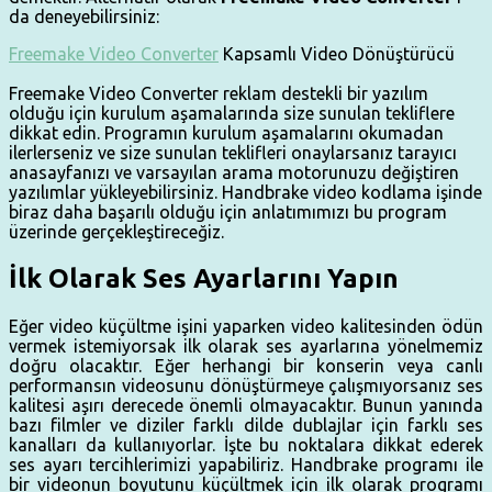
da deneyebilirsiniz:
Freemake Video Converter
Kapsamlı Video Dönüştürücü
Freemake Video Converter reklam destekli bir yazılım
olduğu için kurulum aşamalarında size sunulan tekliflere
dikkat edin. Programın kurulum aşamalarını okumadan
ilerlerseniz ve size sunulan teklifleri onaylarsanız tarayıcı
anasayfanızı ve varsayılan arama motorunuzu değiştiren
yazılımlar yükleyebilirsiniz. Handbrake video kodlama işinde
biraz daha başarılı olduğu için anlatımımızı bu program
üzerinde gerçekleştireceğiz.
İlk Olarak Ses Ayarlarını Yapın
Eğer video küçültme işini yaparken video kalitesinden ödün
vermek istemiyorsak ilk olarak ses ayarlarına yönelmemiz
doğru olacaktır. Eğer herhangi bir konserin veya canlı
performansın videosunu dönüştürmeye çalışmıyorsanız ses
kalitesi aşırı derecede önemli olmayacaktır. Bunun yanında
bazı filmler ve diziler farklı dilde dublajlar için farklı ses
kanalları da kullanıyorlar. İşte bu noktalara dikkat ederek
ses ayarı tercihlerimizi yapabiliriz. Handbrake programı ile
bir videonun boyutunu küçültmek için ilk olarak programı