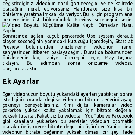
değiştirdiğiniz videonun nasıl görüneceğini ve ne kalitede
olacağını merak ediyorsanız Handbrake size kısa bir
önizleme yaratma imkanı da veriyor. Bu iş için program ana
penceresinin üst bölümündeki Preview seçeneğini seçin:
Sonrasında açılan küçük pencerede Use system default
player seçeneğinin yanındaki kutucuğu işaretleyin, Start at
Preview bölümünden önizlemenin videonun hangi
saniyesinden itibaren başlayacağını, Duration bölümünden
önizlemenin kaç saniye süreceğini seçin, Play tuşuna
tıklayın. Bu adımdan sonra önizleme videosu
oluşturulacaktır.
Ek Ayarlar
Eğer videonuzun boyutu yukarıdaki ayarları yaptıktan sonra
istediğiniz oranda değilse videonun bitrate değerini aşağı
çekmeyi deneyebilirsiniz. Kimi dijital kameralar video
çekerken yüksek kalite yakalamak için bitrate değerini
yüksek tutarlar. Fakat siz bu videoları YouTube ve Facebook
gibi kanallara yüklerken bu servisler videoları otomatik
olarak dönüştürerek bitrate değerini düşürürler. Yani orijinal
videonun bitrate değerinin yüksek olması bir şey ifade