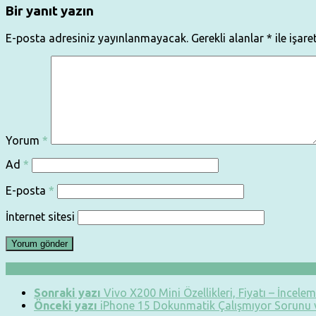
Bir yanıt yazın
E-posta adresiniz yayınlanmayacak.
Gerekli alanlar
*
ile işare
Yorum
*
Ad
*
E-posta
*
İnternet sitesi
Sonraki yazı
Vivo X200 Mini Özellikleri, Fiyatı – İncele
Önceki yazı
iPhone 15 Dokunmatik Çalışmıyor Sorunu