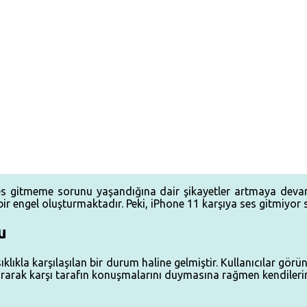
 ses gitmeme sorunu yaşandığına dair şikayetler artmaya deva
r engel oluşturmaktadır. Peki, iPhone 11 karşıya ses gitmiyor s
u
klıkla karşılaşılan bir durum haline gelmiştir. Kullanıcılar gör
aştırarak karşı tarafın konuşmalarını duymasına rağmen kendil