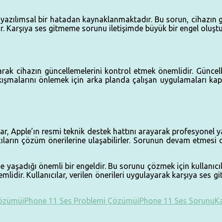
 yazılımsal bir hatadan kaynaklanmaktadır. Bu sorun, cihazı
ir. Karşıya ses gitmeme sorunu iletişimde büyük bir engel oluş
rak cihazın güncellemelerini kontrol etmek önemlidir. Güncell
kışmalarını önlemek için arka planda çalışan uygulamaları kap
r, Apple’ın resmi teknik destek hattını arayarak profesyonel yar
ıların çözüm önerilerine ulaşabilirler. Sorunun devam etmesi 
de yaşadığı önemli bir engeldir. Bu sorunu çözmek için kullanıcı
idir. Kullanıcılar, verilen önerileri uygulayarak karşıya ses
Çözümü
iPhone 11 Ses Problemi Çözümü
iPhone 11 Ses Sorunu
K