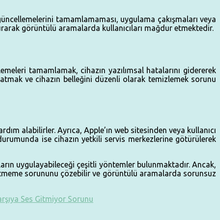
n güncellemelerini tamamlamaması, uygulama çakışmaları veya
turarak görüntülü aramalarda kullanıcıları mağdur etmektedir.
emeleri tamamlamak, cihazın yazılımsal hatalarını gidererek
atmak ve cihazın belleğini düzenli olarak temizlemek sorunu
dım alabilirler. Ayrıca, Apple’ın web sitesinden veya kullanıcı
durumunda ise cihazın yetkili servis merkezlerine götürülerek
ların uygulayabileceği çeşitli yöntemler bulunmaktadır. Ancak,
 gitmeme sorununu çözebilir ve görüntülü aramalarda sorunsuz
arşıya Ses Gitmiyor Sorunu