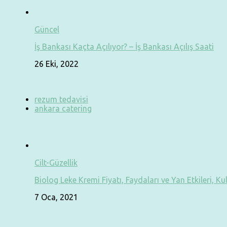
Güncel
İş Bankası Kaçta Açılıyor? – İş Bankası Açılış Saati
26 Eki, 2022
rezum tedavisi
ankara catering
Cilt-Güzellik
Biolog Leke Kremi Fiyatı, Faydaları ve Yan Etkileri, Ku
7 Oca, 2021