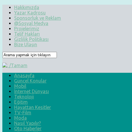
Hakkımızda
Yazar Kadrosu
Sponsorluk ve Reklam
@Sosyal Medya
Projelerimiz
Telif Hakları
Gizlilik Politikası
Bize Ulaşın
Anasayfa
Güncel Konular
Mobil
İnternet Dünyası
Teknoloji
Eğitim
Hayattan Kesitler
TV-Film
Moda
Nasıl Yapılır?
Oto Haberler