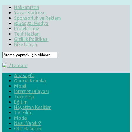
Hakkımızda
Yazar Kadrosu
Sponsorluk ve Reklam
@Sosyal Medya
Projelerimiz
Telif Hakları
Gizlilik Politikası
Bize Ulaşın
Anasayfa
Güncel Konular
Mobil
İnternet Dünyası
Teknoloji
Eğitim
Hayattan Kesitler
TV-Film
Moda
Nasıl Yapılır?
Oto Haberler